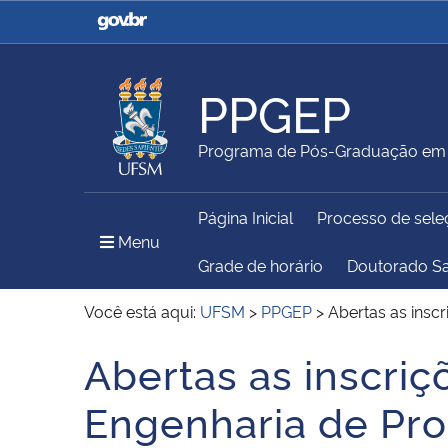
Casa Civil
Ministério da Justiça e
Segurança Pública
PPGEP
Ministério da Agricultura,
Ministério da Educação
Programa de Pós-Graduação em 
Pecuária e Abastecimento
Página Inicial
Processo de sele
Ministério do Meio Ambiente
Ministério do Turismo
Menu Principal do Sítio
Menu
Grade de horário
Doutorado S
Você está aqui:
UFSM
>
PPGEP
>
Abertas as insc
Secretaria de Governo
Gabinete de Segurança
Abertas as inscri
Início do conteúdo
Institucional
Engenharia de Pr