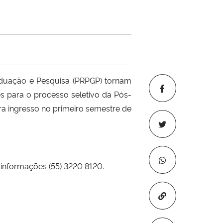
duação e Pesquisa (PRPGP) tornam
es para o processo seletivo da Pós-
a ingresso no primeiro semestre de
a informações
(55) 3220 8120.
Copiar para áre