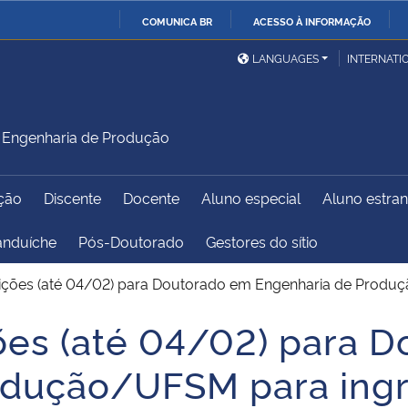
COMUNICA BR
ACESSO À INFORMAÇÃO
Ministério da Defesa
Ministério das Relações
Mini
IR
LANGUAGES
INTERNATI
Exteriores
PARA
O
Ministério da Cidadania
Ministério da Saúde
Mini
CONTEÚDO
Engenharia de Produção
ção
Discente
Docente
Aluno especial
Aluno estran
Ministério do
Controladoria-Geral da
Mini
Desenvolvimento Regional
União
Famí
anduíche
Pós-Doutorado
Gestores do sítio
Hum
rições (até 04/02) para Doutorado em Engenharia de Produ
Advocacia-Geral da União
Banco Central do Brasil
Plan
ções (até 04/02) para 
odução/UFSM para ingr