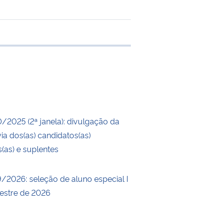
 transferência
0/2025 (2ª janela): divulgação da
ia dos(as) candidatos(as)
s(as) e suplentes
9/2026: seleção de aluno especial I
estre de 2026