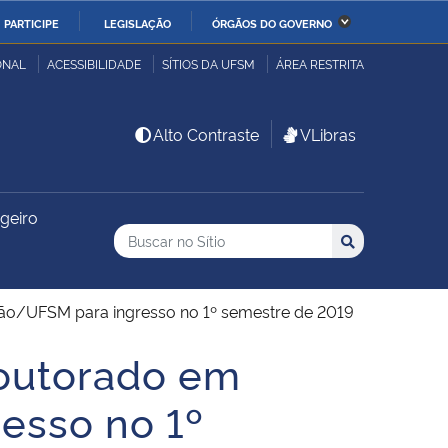
PARTICIPE
LEGISLAÇÃO
ÓRGÃOS DO GOVERNO
stério da Economia
Ministério da Infraestrutura
ONAL
ACESSIBILIDADE
SÍTIOS DA UFSM
ÁREA RESTRITA
stério de Minas e Energia
Ministério da Ciência,
Alto Contraste
VLibras
Tecnologia, Inovações e
Comunicações
geiro
Buscar no no Sítio
stério da Mulher, da
Secretaria-Geral
Busca
Busca:
Buscar
lia e dos Direitos
anos
ção/UFSM para ingresso no 1º semestre de 2019
alto
Doutorado em
esso no 1º