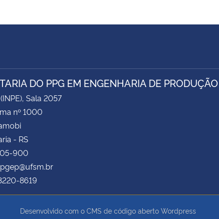
TARIA DO PPG EM ENGENHARIA DE PRODUÇÃO
 (INPE), Sala 2057
ima nº 1000
Camobi
ria - RS
105-900
 ppgep@ufsm.br
 3220-8619
Desenvolvido com o CMS de código aberto
Wordpress