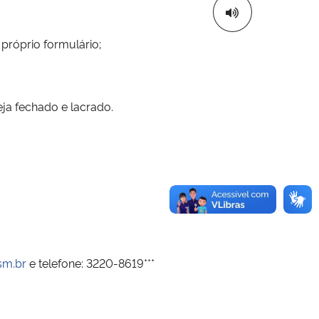
 próprio formulário;
a fechado e lacrado.
sm.br
e
t
elefone: 3220-8619***