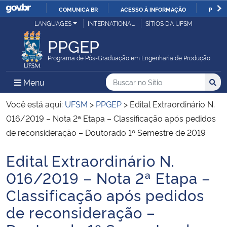
COMUNICA BR
ACESSO À INFORMAÇÃO
PARTI
Casa Civil
LANGUAGES
INTERNATIONAL
SÍTIOS DA UFSM
IR
PARA
PPGEP
Ministério da Justiça e Segurança Pública
O
Programa de Pós-Graduação em Engenharia de Produção
CONTEÚDO
Ministério da Defesa
Buscar no no Sítio
Busca
Busca:
Menu Principal do Sítio
Menu
Busc
Ministério das Relações Exteriores
Você está aqui:
UFSM
>
PPGEP
>
Edital Extraordinário N.
016/2019 – Nota 2ª Etapa – Classificação após pedidos
Ministério da Economia
de reconsideração – Doutorado 1º Semestre de 2019
Edital Extraordinário N.
Ministério da Infraestrutura
Início do conteúdo
016/2019 – Nota 2ª Etapa –
Ministério da Agricultura, Pecuária e Abastecimento
Classificação após pedidos
de reconsideração –
Ministério da Educação