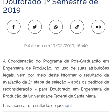
Doutorado 1º Semestre de
Ministério da Cidadania
2019
Ministério da Saúde
Copiar para área 
Ministério de Minas e Energia
Ministério da Ciência, Tecnologia, Inovações e Comunicações
Publicado em
19/02/2019, 16h40
Ministério do Meio Ambiente
A Coordenação do Programa de Pós-Graduação em
Engenharia de Produção, no uso de suas atribuições
Ministério do Turismo
legais, vem por meio deste informar o resultado da
avaliação da 2ª etapa de seleção – após os pedidos de
Ministério do Desenvolvimento Regional
reconsideração – para Doutorado em Engenharia de
Produção da Universidade Federal de Santa Maria.
Controladoria-Geral da União
Para acessar o resultado,
clique
aqui
.
Ministério da Mulher, da Família e dos Direitos Humanos