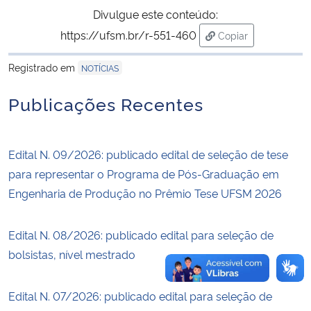
Divulgue este conteúdo:
Secretaria-Geral
https://ufsm.br/r-551-460
Copiar
para área de trans
Registrado em
NOTÍCIAS
Secretaria de Governo
Publicações Recentes
Gabinete de Segurança Institucional
Advocacia-Geral da União
Edital N. 09/2026: publicado edital de seleção de tese
para representar o Programa de Pós-Graduação em
Banco Central do Brasil
Engenharia de Produção no Prêmio Tese UFSM 2026
Planalto
Edital N. 08/2026: publicado edital para seleção de
bolsistas, nível mestrado
Edital N. 07/2026: publicado edital para seleção de