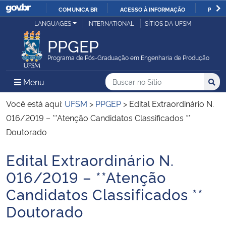
COMUNICA BR
ACESSO À INFORMAÇÃO
PARTI
Casa Civil
LANGUAGES
INTERNATIONAL
SÍTIOS DA UFSM
IR
PARA
PPGEP
Ministério da Justiça e Segurança Pública
O
Programa de Pós-Graduação em Engenharia de Produção
CONTEÚDO
Ministério da Defesa
Buscar no no Sítio
Busca
Busca:
Menu Principal do Sítio
Menu
Busc
Ministério das Relações Exteriores
Você está aqui:
UFSM
>
PPGEP
>
Edital Extraordinário N.
016/2019 – **Atenção Candidatos Classificados **
Ministério da Economia
Doutorado
Edital Extraordinário N.
Ministério da Infraestrutura
Início do conteúdo
016/2019 – **Atenção
Ministério da Agricultura, Pecuária e Abastecimento
Candidatos Classificados **
Doutorado
Ministério da Educação