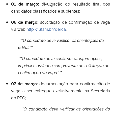
01 de março:
divulgação do resultado final dos
candidatos classificados e suplentes;
Secretaria-Geral
06 de março:
solicitação de confirmação de vaga
Secretaria de Governo
via web
http://ufsm.br/derca
;
Gabinete de Segurança Institucional
***O candidato deve verificar as orientações do
edital.***
Advocacia-Geral da União
***O candidato deve confirmar as informações,
imprimir e assinar o comprovante de solicitação de
Banco Central do Brasil
confirmação da vaga.***
Planalto
07 de março:
documentação para confirmação de
vaga a ser entregue exclusivamente na Secretaria
do PPG;
***O candidato deve verificar as orientações do