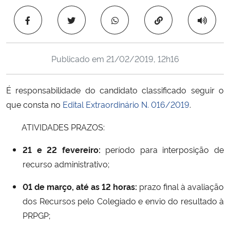
Ministério da Cidadania
Copiar para área 
Ministério da Saúde
Publicado em
21/02/2019, 12h16
Ministério de Minas e Energia
É responsabilidade do candidato classificado seguir o
Ministério da Ciência, Tecnologia, Inovações e Comunicações
que consta no
Edital Extraordinário N. 016/2019
.
Ministério do Meio Ambiente
ATIVIDADES PRAZOS:
Ministério do Turismo
21 e 22 fevereiro:
período para interposição de
recurso administrativo;
Ministério do Desenvolvimento Regional
01 de março, até as 12 horas:
prazo final à avaliação
Controladoria-Geral da União
dos Recursos pelo Colegiado e envio do resultado à
PRPGP;
Ministério da Mulher, da Família e dos Direitos Humanos