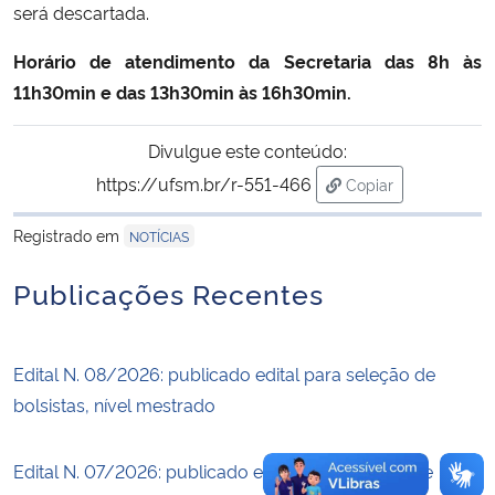
será descartada.
Secretaria-Geral
Horário de atendimento da Secretaria das 8h às
11h30min e das 13h30min às 16h30min.
Secretaria de Governo
Divulgue este conteúdo:
Gabinete de Segurança Institucional
https://ufsm.br/r-551-466
Copiar
para área de trans
Advocacia-Geral da União
Registrado em
NOTÍCIAS
Publicações Recentes
Banco Central do Brasil
Planalto
Edital N. 08/2026: publicado edital para seleção de
bolsistas, nível mestrado
Edital N. 07/2026: publicado edital para seleção de