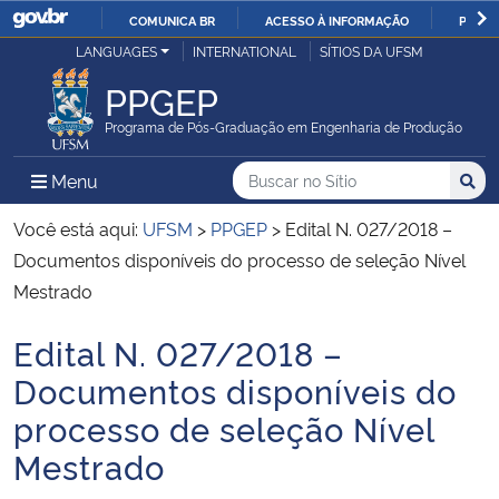
COMUNICA BR
ACESSO À INFORMAÇÃO
PARTI
Casa Civil
LANGUAGES
INTERNATIONAL
SÍTIOS DA UFSM
IR
PARA
PPGEP
Ministério da Justiça e Segurança Pública
O
Programa de Pós-Graduação em Engenharia de Produção
CONTEÚDO
Ministério da Defesa
Buscar no no Sítio
Busca
Busca:
Menu Principal do Sítio
Menu
Busc
Ministério das Relações Exteriores
Você está aqui:
UFSM
>
PPGEP
>
Edital N. 027/2018 –
Documentos disponíveis do processo de seleção Nível
Ministério da Economia
Mestrado
Edital N. 027/2018 –
Ministério da Infraestrutura
Início do conteúdo
Documentos disponíveis do
Ministério da Agricultura, Pecuária e Abastecimento
processo de seleção Nível
Mestrado
Ministério da Educação