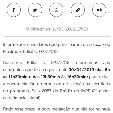
Ministério da Cidadania
Copiar para área 
Ministério da Saúde
Publicado em
11/03/2019, 17h23
Ministério de Minas e Energia
Informe aos candidatos que participaram da seleção de
Ministério da Ciência, Tecnologia, Inovações e Comunicações
Mestrado, Edital N. 027/2018:
Ministério do Meio Ambiente
Conforme Edital N. 027/2018, informamos aos
candidatos que terão o prazo até
30/04/2019 (das 8h
Ministério do Turismo
às 11h30min e das 13h30min às 16h30min)
para retirar
a documentação do processo de seleção na secretaria
Ministério do Desenvolvimento Regional
do programa, Sala 2057 do Prédio do INPE (2º andar
entrada pela lateral).
Controladoria-Geral da União
Findo esse prazo, a documentação que não for retirada
Ministério da Mulher, da Família e dos Direitos Humanos