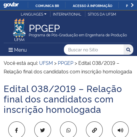
COMUNICA BR
ACESSO À INFORMAÇÃO
PARTI
Casa Civil
LANGUAGES
INTERNATIONAL
SÍTIOS DA UFSM
IR
PARA
PPGEP
Ministério da Justiça e Segurança Pública
O
Programa de Pós-Graduação em Engenharia de Produção
CONTEÚDO
Ministério da Defesa
Buscar no no Sítio
Busca
Busca:
Menu Principal do Sítio
Menu
Busc
Ministério das Relações Exteriores
Você está aqui:
UFSM
>
PPGEP
>
Edital 038/2019 –
Relação final dos candidatos com inscrição homologada
Ministério da Economia
Edital 038/2019 – Relação
Início do conteúdo
Ministério da Infraestrutura
final dos candidatos com
inscrição homologada
Ministério da Agricultura, Pecuária e Abastecimento
Ministério da Educação
Copiar para área 