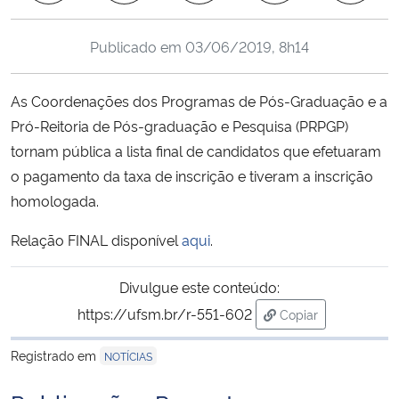
Ministério da Cidadania
Publicado em
03/06/2019, 8h14
Ministério da Saúde
As Coordenações dos Programas de Pós-Graduação e a
Ministério de Minas e Energia
Pró-Reitoria de Pós-graduação e Pesquisa (PRPGP)
tornam pública a lista final de candidatos que efetuaram
Ministério da Ciência, Tecnologia, Inovações e Comunicações
o pagamento da taxa de inscrição e tiveram a inscrição
homologada.
Ministério do Meio Ambiente
Relação FINAL disponível
aqui
.
Ministério do Turismo
Divulgue este conteúdo:
Ministério do Desenvolvimento Regional
https://ufsm.br/r-551-602
Copiar
para área de trans
Controladoria-Geral da União
Registrado em
NOTÍCIAS
Ministério da Mulher, da Família e dos Direitos Humanos