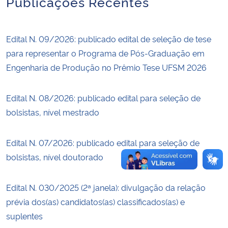
Publicações Recentes
Secretaria-Geral
Edital N. 09/2026: publicado edital de seleção de tese
Secretaria de Governo
para representar o Programa de Pós-Graduação em
Engenharia de Produção no Prêmio Tese UFSM 2026
Gabinete de Segurança Institucional
Edital N. 08/2026: publicado edital para seleção de
Advocacia-Geral da União
bolsistas, nível mestrado
Banco Central do Brasil
Edital N. 07/2026: publicado edital para seleção de
bolsistas, nível doutorado
Planalto
Edital N. 030/2025 (2ª janela): divulgação da relação
prévia dos(as) candidatos(as) classificados(as) e
suplentes