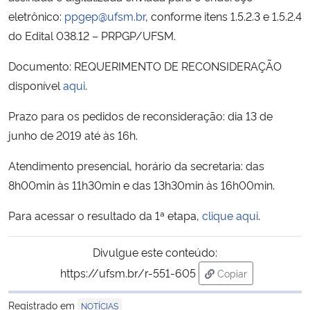
eletrônico:
ppgep@ufsm.br
, conforme itens 1.5.2.3 e 1.5.2.4
Secretaria-Geral
do Edital 038.12 – PRPGP/UFSM.
Documento: REQUERIMENTO DE RECONSIDERAÇÃO
Secretaria de Governo
disponível
aqui
.
Gabinete de Segurança Institucional
Prazo para os pedidos de reconsideração: dia 13 de
junho de 2019 até às 16h.
Advocacia-Geral da União
Atendimento presencial, horário da secretaria: das
Banco Central do Brasil
8h00min às 11h30min e das 13h30min às 16h00min.
Para acessar o resultado da 1ª etapa,
clique aqui
.
Planalto
Divulgue este conteúdo:
https://ufsm.br/r-551-605
Copiar
para área de trans
Registrado em
NOTÍCIAS