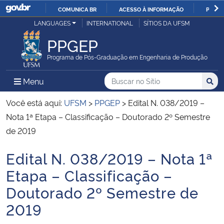
COMUNICA BR
ACESSO À INFORMAÇÃO
PARTI
Casa Civil
LANGUAGES
INTERNATIONAL
SÍTIOS DA UFSM
IR
PARA
PPGEP
Ministério da Justiça e Segurança Pública
O
Programa de Pós-Graduação em Engenharia de Produção
CONTEÚDO
Ministério da Defesa
Buscar no no Sítio
Busca
Busca:
Menu Principal do Sítio
Menu
Busc
Ministério das Relações Exteriores
Você está aqui:
UFSM
>
PPGEP
>
Edital N. 038/2019 –
Nota 1ª Etapa – Classificação – Doutorado 2º Semestre
Ministério da Economia
de 2019
Edital N. 038/2019 – Nota 1ª
Ministério da Infraestrutura
Início do conteúdo
Etapa – Classificação –
Ministério da Agricultura, Pecuária e Abastecimento
Doutorado 2º Semestre de
2019
Ministério da Educação