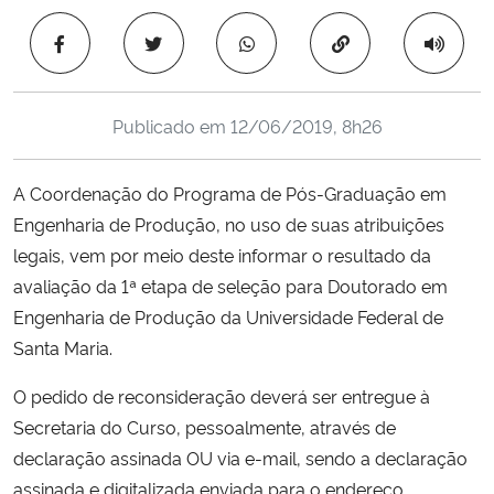
Ministério da Cidadania
Copiar para área 
Ministério da Saúde
Publicado em
12/06/2019, 8h26
Ministério de Minas e Energia
A Coordenação do Programa de Pós-Graduação em
Ministério da Ciência, Tecnologia, Inovações e Comunicações
Engenharia de Produção, no uso de suas atribuições
legais, vem por meio deste informar o resultado da
Ministério do Meio Ambiente
avaliação da 1ª etapa de seleção para Doutorado em
Ministério do Turismo
Engenharia de Produção da Universidade Federal de
Santa Maria.
Ministério do Desenvolvimento Regional
O pedido de reconsideração deverá ser entregue à
Secretaria do Curso, pessoalmente, através de
Controladoria-Geral da União
declaração assinada OU via e-mail, sendo a declaração
assinada e digitalizada enviada para o endereço
Ministério da Mulher, da Família e dos Direitos Humanos