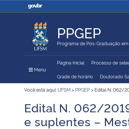
Casa Civil
Ministério da Justiça e
Segurança Pública
PPGEP
Ministério da Agricultura,
Ministério da Educação
Programa de Pós-Graduação em 
Pecuária e Abastecimento
Página Inicial
Processo de sele
Ministério do Meio Ambiente
Ministério do Turismo
Menu Principal do Sítio
Menu
Grade de horário
Doutorado S
Você está aqui:
UFSM
>
PPGEP
>
Edital N. 062/2
Secretaria de Governo
Gabinete de Segurança
Edital N. 062/201
Início do conteúdo
Institucional
e suplentes – Mes