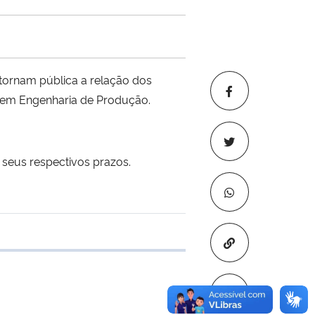
ornam pública a relação dos
o em Engenharia de Produção.
seus respectivos prazos.
Copiar para áre
 transferência