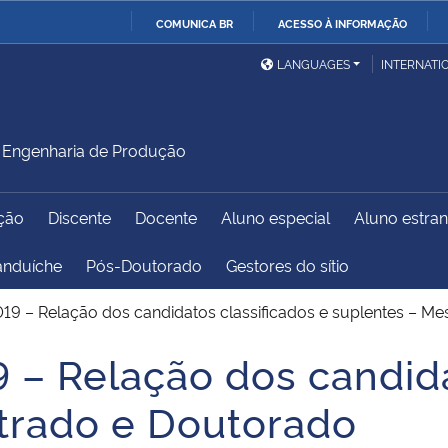
COMUNICA BR
ACESSO À INFORMAÇÃO
Ministério da Defesa
Ministério das Relações
Mini
IR
LANGUAGES
INTERNATI
Exteriores
PARA
O
Ministério da Cidadania
Ministério da Saúde
Mini
CONTEÚDO
Engenharia de Produção
ção
Discente
Docente
Aluno especial
Aluno estran
Ministério do
Controladoria-Geral da
Mini
Desenvolvimento Regional
União
Famí
anduíche
Pós-Doutorado
Gestores do sítio
Hum
019 – Relação dos candidatos classificados e suplentes – M
Advocacia-Geral da União
Banco Central do Brasil
Plan
9 – Relação dos candida
trado e Doutorado