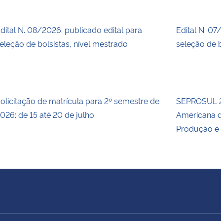
dital N. 08/2026: publicado edital para
Edital N. 07
eleção de bolsistas, nível mestrado
seleção de b
olicitação de matrícula para 2º semestre de
SEPROSUL 2
026: de 15 até 20 de julho
Americana d
Produção e