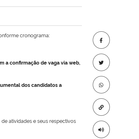
conforme cronograma:
rem a confirmação de vaga via web,
umental dos candidatos a
Copiar para áre
e atividades e seus respectivos