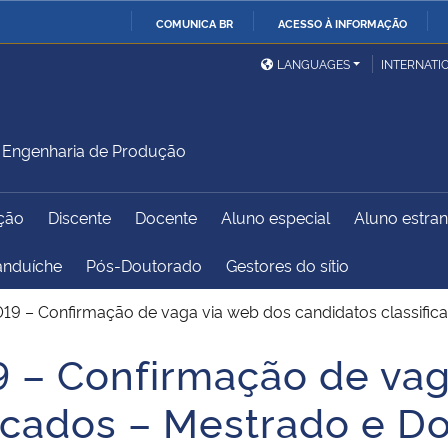
COMUNICA BR
ACESSO À INFORMAÇÃO
Ministério da Defesa
Ministério das Relações
Mini
IR
LANGUAGES
INTERNATI
Exteriores
PARA
O
Ministério da Cidadania
Ministério da Saúde
Mini
CONTEÚDO
Engenharia de Produção
ção
Discente
Docente
Aluno especial
Aluno estran
Ministério do
Controladoria-Geral da
Mini
Desenvolvimento Regional
União
Famí
anduíche
Pós-Doutorado
Gestores do sítio
Hum
019 – Confirmação de vaga via web dos candidatos classifi
Advocacia-Geral da União
Banco Central do Brasil
Plan
9 – Confirmação de vag
ficados – Mestrado e D