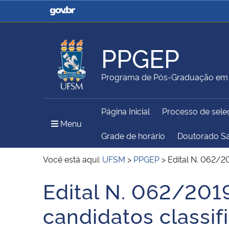
Casa Civil
Ministério da Justiça e
Segurança Pública
PPGEP
Ministério da Agricultura,
Ministério da Educação
Programa de Pós-Graduação em 
Pecuária e Abastecimento
Página Inicial
Processo de sele
Ministério do Meio Ambiente
Ministério do Turismo
Menu Principal do Sítio
Menu
Grade de horário
Doutorado S
Você está aqui:
UFSM
>
PPGEP
>
Edital N. 062/2
Secretaria de Governo
Gabinete de Segurança
Edital N. 062/201
Início do conteúdo
Institucional
candidatos classi