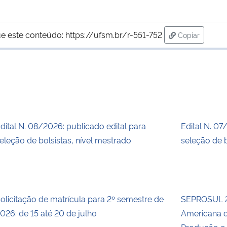
e este conteúdo:
https://ufsm.br/r-551-752
Copiar
para área de
dital N. 08/2026: publicado edital para
Edital N. 07
eleção de bolsistas, nível mestrado
seleção de b
olicitação de matrícula para 2º semestre de
SEPROSUL 2
026: de 15 até 20 de julho
Americana d
Produção e