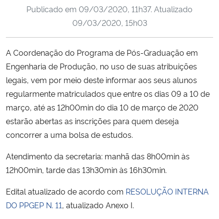
Publicado em
09/03/2020, 11h37
. Atualizado
Ministério da Cidadania
09/03/2020, 15h03
Ministério da Saúde
A Coordenação do Programa de Pós-Graduação em
Ministério de Minas e Energia
Engenharia de Produção, no uso de suas atribuições
legais, vem por meio deste informar aos seus alunos
Ministério da Ciência, Tecnologia, Inovações e Comunicações
regularmente matriculados que entre os dias 09 a 10 de
março, até as 12h00min do dia 10 de março de 2020
Ministério do Meio Ambiente
estarão abertas as inscrições para quem deseja
concorrer a uma bolsa de estudos.
Ministério do Turismo
Atendimento da secretaria: manhã das 8h00min às
Ministério do Desenvolvimento Regional
12h00min, tarde das 13h30min às 16h30min.
Controladoria-Geral da União
Edital atualizado de acordo com
RESOLUÇÃO INTERNA
DO PPGEP N. 11
, atualizado Anexo I.
Ministério da Mulher, da Família e dos Direitos Humanos