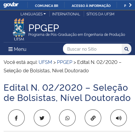
COMUNICA BR
ACESSO À INFORMAÇÃO
PARTI
Casa Civil
LANGUAGES
INTERNATIONAL
SÍTIOS DA UFSM
IR
PARA
PPGEP
Ministério da Justiça e Segurança Pública
O
Programa de Pós-Graduação em Engenharia de Produção
CONTEÚDO
Ministério da Defesa
Buscar no no Sítio
Busca
Busca:
Menu Principal do Sítio
Menu
Busc
Ministério das Relações Exteriores
Você está aqui:
UFSM
>
PPGEP
>
Edital N. 02/2020 –
Seleção de Bolsistas, Nível Doutorado
Ministério da Economia
Edital N. 02/2020 – Seleção
Início do conteúdo
Ministério da Infraestrutura
de Bolsistas, Nível Doutorado
Ministério da Agricultura, Pecuária e Abastecimento
Copiar para área 
Ministério da Educação