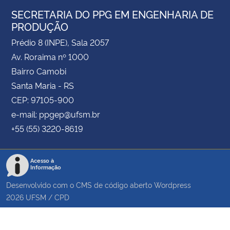
SECRETARIA DO PPG EM ENGENHARIA DE
PRODUÇÃO
Prédio 8 (INPE), Sala 2057
Av. Roraima nº 1000
Bairro Camobi
Santa Maria - RS
CEP: 97105-900
e-mail: ppgep@ufsm.br
+55 (55) 3220-8619
Acesso à
Informação
Desenvolvido com o CMS de código aberto
Wordpress
2026
UFSM
/
CPD