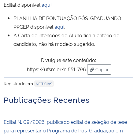
Edital disponível
aqui
.
Secretaria-Geral
PLANILHA DE PONTUAÇÃO PÓS-GRADUANDO
PPGEP disponível
aqui
.
Secretaria de Governo
A Carta de intenções do Aluno fica a critério do
candidato, não há modelo sugerido.
Gabinete de Segurança Institucional
Divulgue este conteúdo:
Advocacia-Geral da União
https://ufsm.br/r-551-796
Copiar
para área de trans
Banco Central do Brasil
Registrado em
NOTÍCIAS
Planalto
Publicações Recentes
Edital N. 09/2026: publicado edital de seleção de tese
para representar o Programa de Pós-Graduação em