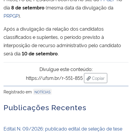
dia
8 de setembro
(mesma data da divulgação da
Secretaria-Geral
PRPGP
).
Após a divulgação da relação dos candidatos
Secretaria de Governo
classificados e suplentes, o período previsto à
interposição de recurso administrativo pelo candidato
Gabinete de Segurança Institucional
será dia
10 de setembro
.
Advocacia-Geral da União
Divulgue este conteúdo:
Banco Central do Brasil
https://ufsm.br/r-551-855
Copiar
para área de trans
Registrado em
Planalto
NOTÍCIAS
Publicações Recentes
Edital N. 09/2026: publicado edital de seleção de tese