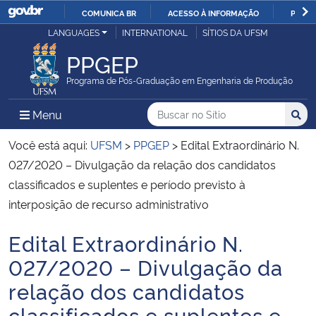
COMUNICA BR
ACESSO À INFORMAÇÃO
PARTI
Casa Civil
LANGUAGES
INTERNATIONAL
SÍTIOS DA UFSM
IR
PARA
PPGEP
Ministério da Justiça e Segurança Pública
O
Programa de Pós-Graduação em Engenharia de Produção
CONTEÚDO
Ministério da Defesa
Buscar no no Sítio
Busca
Busca:
Menu Principal do Sítio
Menu
Busc
Ministério das Relações Exteriores
Você está aqui:
UFSM
>
PPGEP
>
Edital Extraordinário N.
027/2020 – Divulgação da relação dos candidatos
Ministério da Economia
classificados e suplentes e período previsto à
interposição de recurso administrativo
Ministério da Infraestrutura
Edital Extraordinário N.
Início do conteúdo
Ministério da Agricultura, Pecuária e Abastecimento
027/2020 – Divulgação da
relação dos candidatos
Ministério da Educação
classificados e suplentes e