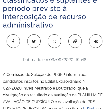
Ministério da Cidadania
período previsto à
interposição de recurso
Ministério da Saúde
administrativo
Ministério de Minas e Energia
Copiar para área 
Ministério da Ciência, Tecnologia, Inovações e Comunicações
Ministério do Meio Ambiente
Publicado em
03/09/2020, 19h48
Ministério do Turismo
A Comissão de Seleção do PPGEP informa aos
candidatos inscritos no Edital Extraordinário N.
Ministério do Desenvolvimento Regional
027/2020, níveis Mestrado e Doutorado, que a
divulgação do resultado da avaliação da PLANILHA DE
Controladoria-Geral da União
AVALIAÇÃO DE CURRÍCULO e da avaliação do PRÉ-
Ministério da Mulher, da Família e dos Direitos Humanos
PROJETO DE PESQUISA ocorrerá no site do
PPGEP
no