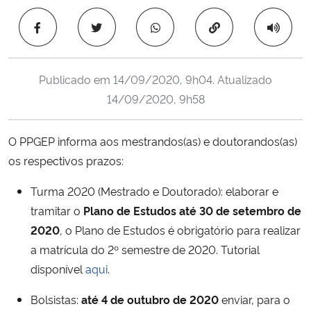
Ministério da Cidadania
Copiar para área 
Ministério da Saúde
Publicado em
14/09/2020, 9h04
. Atualizado
Ministério de Minas e Energia
14/09/2020, 9h58
Ministério da Ciência, Tecnologia, Inovações e Comunicações
O PPGEP informa aos mestrandos(as) e doutorandos(as)
os respectivos prazos:
Ministério do Meio Ambiente
Turma 2020 (Mestrado e Doutorado): elaborar e
Ministério do Turismo
tramitar o
Plano de Estudos até 30 de setembro de
2020
, o Plano de Estudos é obrigatório para realizar
Ministério do Desenvolvimento Regional
a matrícula do 2º semestre de 2020. Tutorial
disponível
aqui
.
Controladoria-Geral da União
Bolsistas:
até 4 de outubro de 2020
enviar, para o
Ministério da Mulher, da Família e dos Direitos Humanos