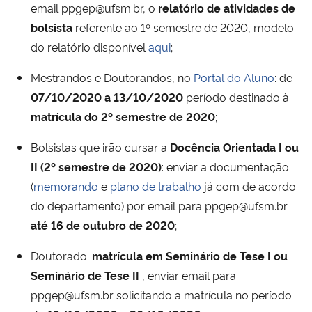
email ppgep@ufsm.br, o
relatório de atividades de
bolsista
referente ao 1º semestre de 2020, modelo
Secretaria-Geral
do relatório disponível
aqui
;
Secretaria de Governo
Mestrandos e Doutorandos, no
Portal do Aluno
: de
07/10/2020 a 13/10/2020
período destinado à
Gabinete de Segurança Institucional
matrícula do 2º semestre de 2020
;
Advocacia-Geral da União
Bolsistas que irão cursar a
Docência Orientada I ou
II (2º semestre de 2020)
: enviar a documentação
Banco Central do Brasil
(
memorando
e
plano de trabalho
já com de acordo
do departamento) por email para ppgep@ufsm.br
Planalto
até 16 de outubro de 2020
;
Doutorado:
matrícula em Seminário de Tese I ou
Seminário de Tese II
, enviar email para
ppgep@ufsm.br solicitando a matrícula no período