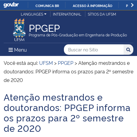
COMUNICA BR
ACESSO À INFORMAÇÃO
PARTI
Casa Civil
LANGUAGES
INTERNATIONAL
SÍTIOS DA UFSM
IR
PARA
PPGEP
Ministério da Justiça e Segurança Pública
O
Programa de Pós-Graduação em Engenharia de Produção
CONTEÚDO
Ministério da Defesa
Buscar no no Sítio
Busca
Busca:
Menu Principal do Sítio
Menu
Busc
Ministério das Relações Exteriores
Você está aqui:
UFSM
>
PPGEP
>
Atenção mestrandos e
doutorandos: PPGEP informa os prazos para 2º semestre
Ministério da Economia
de 2020
Atenção mestrandos e
Ministério da Infraestrutura
Início do conteúdo
doutorandos: PPGEP informa
Ministério da Agricultura, Pecuária e Abastecimento
os prazos para 2º semestre
de 2020
Ministério da Educação