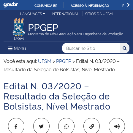
COMUNICA BR
ACESSO À INFORMAÇÃO
PARTI
Casa Civil
LANGUAGES
INTERNATIONAL
SÍTIOS DA UFSM
IR
PARA
PPGEP
Ministério da Justiça e Segurança Pública
O
Programa de Pós-Graduação em Engenharia de Produção
CONTEÚDO
Ministério da Defesa
Buscar no no Sítio
Busca
Busca:
Menu Principal do Sítio
Menu
Busc
Ministério das Relações Exteriores
Você está aqui:
UFSM
>
PPGEP
>
Edital N. 03/2020 –
Resultado da Seleção de Bolsistas, Nível Mestrado
Ministério da Economia
Edital N. 03/2020 –
Início do conteúdo
Ministério da Infraestrutura
Resultado da Seleção de
Bolsistas, Nível Mestrado
Ministério da Agricultura, Pecuária e Abastecimento
Ministério da Educação
Copiar para área 