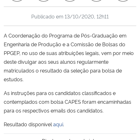
Ministério da Cidadania
Publicado em
13/10/2020, 12h11
Ministério da Saúde
A Coordenação do Programa de Pós-Graduação em
Ministério de Minas e Energia
Engenharia de Produção e a Comissão de Bolsas do
PPGEP, no uso de suas atribuições legais, vem por meio
Ministério da Ciência, Tecnologia, Inovações e Comunicações
deste divulgar aos seus alunos regularmente
matriculados o resultado da seleção para bolsa de
Ministério do Meio Ambiente
estudos.
Ministério do Turismo
As instruções para os candidatos classificados e
contemplados com bolsa CAPES foram encaminhadas
Ministério do Desenvolvimento Regional
para os respectivos emails dos candidatos.
Controladoria-Geral da União
Resultado disponível
aqui
.
Ministério da Mulher, da Família e dos Direitos Humanos