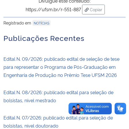
Divulgue este conteúdo:
https://ufsm.br/r-551-887
Copiar
Secretaria-Geral
para área de trans
Registrado em
NOTÍCIAS
Secretaria de Governo
Publicações Recentes
Gabinete de Segurança Institucional
Edital N. 09/2026: publicado edital de seleção de tese
Advocacia-Geral da União
para representar o Programa de Pós-Graduação em
Engenharia de Produção no Prêmio Tese UFSM 2026
Banco Central do Brasil
Planalto
Edital N. 08/2026: publicado edital para seleção de
bolsistas, nível mestrado
Edital N. 07/2026: publicado edital para seleção de
bolsistas, nível doutorado