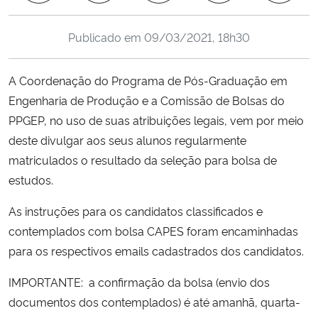
Ministério da Cidadania
Publicado em
09/03/2021, 18h30
Ministério da Saúde
A Coordenação do Programa de Pós-Graduação em
Ministério de Minas e Energia
Engenharia de Produção e a Comissão de Bolsas do
PPGEP, no uso de suas atribuições legais, vem por meio
Ministério da Ciência, Tecnologia, Inovações e Comunicações
deste divulgar aos seus alunos regularmente
matriculados o resultado da seleção para bolsa de
Ministério do Meio Ambiente
estudos.
Ministério do Turismo
As instruções para os candidatos classificados e
contemplados com bolsa CAPES foram encaminhadas
Ministério do Desenvolvimento Regional
para os respectivos emails cadastrados dos candidatos.
Controladoria-Geral da União
IMPORTANTE: a confirmação da bolsa (envio dos
documentos dos contemplados) é até amanhã, quarta-
Ministério da Mulher, da Família e dos Direitos Humanos