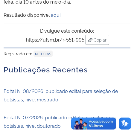
feira, dia 10 antes do meio-dia.
Secretaria-Geral
Resultado disponível
aqui
.
Secretaria de Governo
Divulgue este conteúdo:
https://ufsm.br/r-551-995
Copiar
Gabinete de Segurança Institucional
para área de trans
Registrado em
NOTÍCIAS
Advocacia-Geral da União
Publicações Recentes
Banco Central do Brasil
Edital N. 08/2026: publicado edital para seleção de
Planalto
bolsistas, nível mestrado
Edital N. 07/2026: publicado edital para seleção de
bolsistas, nível doutorado