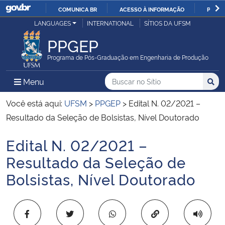
COMUNICA BR
ACESSO À INFORMAÇÃO
PARTI
Casa Civil
LANGUAGES
INTERNATIONAL
SÍTIOS DA UFSM
IR
PARA
PPGEP
Ministério da Justiça e Segurança Pública
O
Programa de Pós-Graduação em Engenharia de Produção
CONTEÚDO
Ministério da Defesa
Buscar no no Sítio
Busca
Busca:
Menu Principal do Sítio
Menu
Busc
Ministério das Relações Exteriores
Você está aqui:
UFSM
>
PPGEP
>
Edital N. 02/2021 –
Resultado da Seleção de Bolsistas, Nível Doutorado
Ministério da Economia
Edital N. 02/2021 –
Início do conteúdo
Ministério da Infraestrutura
Resultado da Seleção de
Bolsistas, Nível Doutorado
Ministério da Agricultura, Pecuária e Abastecimento
Ministério da Educação
Copiar para área 