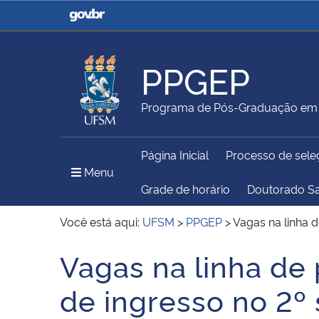
Casa Civil
Ministério da Justiça e
Segurança Pública
PPGEP
Ministério da Agricultura,
Ministério da Educação
Programa de Pós-Graduação em 
Pecuária e Abastecimento
Página Inicial
Processo de sele
Ministério do Meio Ambiente
Ministério do Turismo
Menu Principal do Sítio
Menu
Grade de horário
Doutorado S
Você está aqui:
UFSM
>
PPGEP
>
Vagas na linha d
Secretaria de Governo
Gabinete de Segurança
Vagas na linha de 
Início do conteúdo
Institucional
de ingresso no 2º