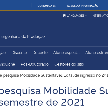
COMUNICA BR
ACESSO À INFORMAÇÃO
Ministério da Defesa
Ministério das Relações
Mini
IR
LANGUAGES
INTERNATI
Exteriores
PARA
O
Ministério da Cidadania
Ministério da Saúde
Mini
CONTEÚDO
Engenharia de Produção
ção
Discente
Docente
Aluno especial
Aluno estran
Ministério do
Controladoria-Geral da
Mini
Desenvolvimento Regional
União
Famí
anduíche
Pós-Doutorado
Gestores do sítio
Hum
e pesquisa Mobilidade Sustentável, Edital de ingresso no 2º
Advocacia-Geral da União
Banco Central do Brasil
Plan
pesquisa Mobilidade Su
 semestre de 2021