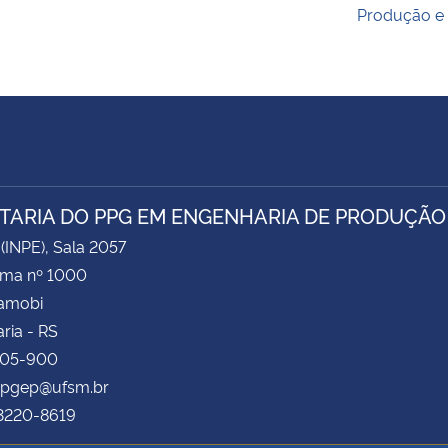
Produção e
TARIA DO PPG EM ENGENHARIA DE PRODUÇÃO
 (INPE), Sala 2057
ima nº 1000
Camobi
ria - RS
105-900
 ppgep@ufsm.br
 3220-8619