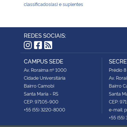
classificados(as) e suplentes
REDES SOCIAIS:
Instagram
Facebook
RSS
CAMPUS SEDE
SECRE
Av. Roraima nº 1000
Prédio 8
Cidade Universitária
Av. Rora
Bairro Camobi
Bairro 
Santa Maria - RS
Santa Ma
CEP: 97105-900
CEP: 97
+55 (55) 3220-8000
e-mail:
+55 (55)