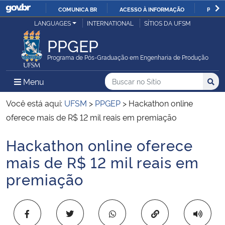
COMUNICA BR
ACESSO À INFORMAÇÃO
PARTI
Casa Civil
LANGUAGES
INTERNATIONAL
SÍTIOS DA UFSM
IR
PARA
PPGEP
Ministério da Justiça e Segurança Pública
O
Programa de Pós-Graduação em Engenharia de Produção
CONTEÚDO
Ministério da Defesa
Buscar no no Sítio
Busca
Busca:
Menu Principal do Sítio
Menu
Busc
Ministério das Relações Exteriores
Você está aqui:
UFSM
>
PPGEP
>
Hackathon online
oferece mais de R$ 12 mil reais em premiação
Ministério da Economia
Hackathon online oferece
Início do conteúdo
Ministério da Infraestrutura
mais de R$ 12 mil reais em
premiação
Ministério da Agricultura, Pecuária e Abastecimento
Ministério da Educação
Copiar para área 