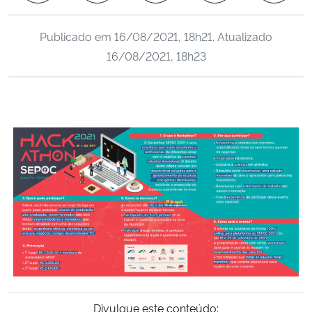
Ministério da Cidadania
Publicado em
16/08/2021, 18h21
. Atualizado
Ministério da Saúde
16/08/2021, 18h23
Ministério de Minas e Energia
Ministério da Ciência, Tecnologia, Inovações e Comunicações
Ministério do Meio Ambiente
Ministério do Turismo
Ministério do Desenvolvimento Regional
Controladoria-Geral da União
Divulgue este conteúdo:
Ministério da Mulher, da Família e dos Direitos Humanos