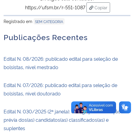
https://ufsm.br/r-551-1087
Copiar
Secretaria-Geral
para área de trans
Registrado em
SEM CATEGORIA
Secretaria de Governo
Publicações Recentes
Gabinete de Segurança Institucional
Edital N. 08/2026: publicado edital para seleção de
Advocacia-Geral da União
bolsistas, nível mestrado
Banco Central do Brasil
Edital N. 07/2026: publicado edital para seleção de
bolsistas, nível doutorado
Planalto
Edital N. 030/2025 (2ª janela): divulgação da relação
prévia dos(as) candidatos(as) classificados(as) e
suplentes