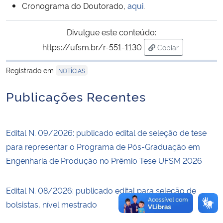
Cronograma do Doutorado,
aqui
.
Secretaria-Geral
Divulgue este conteúdo:
https://ufsm.br/r-551-1130
Copiar
Secretaria de Governo
para área de trans
Registrado em
NOTÍCIAS
Gabinete de Segurança Institucional
Publicações Recentes
Advocacia-Geral da União
Banco Central do Brasil
Edital N. 09/2026: publicado edital de seleção de tese
para representar o Programa de Pós-Graduação em
Planalto
Engenharia de Produção no Prêmio Tese UFSM 2026
Edital N. 08/2026: publicado edital para seleção de
bolsistas, nível mestrado