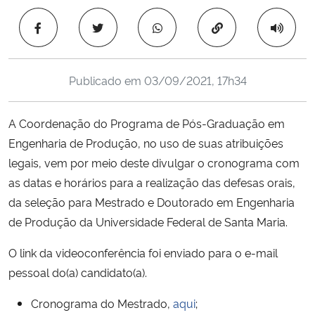
Ministério da Cidadania
Copiar para área 
Ministério da Saúde
Publicado em
03/09/2021, 17h34
Ministério de Minas e Energia
A Coordenação do Programa de Pós-Graduação em
Ministério da Ciência, Tecnologia, Inovações e Comunicações
Engenharia de Produção, no uso de suas atribuições
legais, vem por meio deste divulgar o cronograma com
Ministério do Meio Ambiente
as datas e horários para a realização das defesas orais,
Ministério do Turismo
da seleção para Mestrado e Doutorado em Engenharia
de Produção da Universidade Federal de Santa Maria.
Ministério do Desenvolvimento Regional
O link da videoconferência foi enviado para o e-mail
pessoal do(a) candidato(a).
Controladoria-Geral da União
Cronograma do Mestrado,
aqui
;
Ministério da Mulher, da Família e dos Direitos Humanos