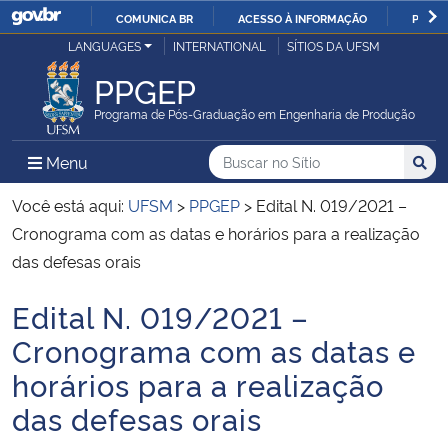
COMUNICA BR
ACESSO À INFORMAÇÃO
PARTI
Casa Civil
LANGUAGES
INTERNATIONAL
SÍTIOS DA UFSM
IR
PARA
PPGEP
Ministério da Justiça e Segurança Pública
O
Programa de Pós-Graduação em Engenharia de Produção
CONTEÚDO
Ministério da Defesa
Buscar no no Sítio
Busca
Busca:
Menu Principal do Sítio
Menu
Busc
Ministério das Relações Exteriores
Você está aqui:
UFSM
>
PPGEP
>
Edital N. 019/2021 –
Cronograma com as datas e horários para a realização
Ministério da Economia
das defesas orais
Edital N. 019/2021 –
Ministério da Infraestrutura
Início do conteúdo
Cronograma com as datas e
Ministério da Agricultura, Pecuária e Abastecimento
horários para a realização
das defesas orais
Ministério da Educação