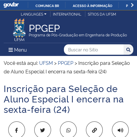
COMUNICA BR
ACESSO À INFORMAÇÃO
PARTI
Casa Civil
LANGUAGES
INTERNATIONAL
SÍTIOS DA UFSM
IR
PARA
PPGEP
Ministério da Justiça e Segurança Pública
O
Programa de Pós-Graduação em Engenharia de Produção
CONTEÚDO
Ministério da Defesa
Buscar no no Sítio
Busca
Busca:
Menu Principal do Sítio
Menu
Busc
Ministério das Relações Exteriores
Você está aqui:
UFSM
>
PPGEP
>
Inscrição para Seleção
de Aluno Especial I encerra na sexta-feira (24)
Ministério da Economia
Inscrição para Seleção de
Início do conteúdo
Ministério da Infraestrutura
Aluno Especial I encerra na
sexta-feira (24)
Ministério da Agricultura, Pecuária e Abastecimento
Ministério da Educação
Copiar para área 