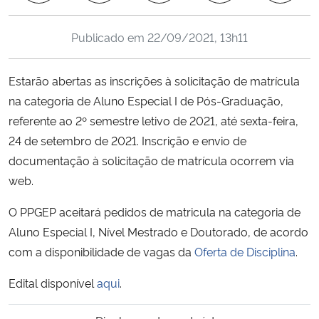
Ministério da Cidadania
Publicado em
22/09/2021, 13h11
Ministério da Saúde
Estarão abertas as inscrições à solicitação de matrícula
Ministério de Minas e Energia
na categoria de Aluno Especial I de Pós-Graduação,
referente ao 2º semestre letivo de 2021, até sexta-feira,
Ministério da Ciência, Tecnologia, Inovações e Comunicações
24 de setembro de 2021. Inscrição e envio de
documentação à solicitação de matrícula ocorrem via
Ministério do Meio Ambiente
web.
Ministério do Turismo
O PPGEP aceitará pedidos de matricula na categoria de
Aluno Especial I, Nível Mestrado e Doutorado, de acordo
Ministério do Desenvolvimento Regional
com a disponibilidade de vagas da
Oferta de Disciplina
.
Controladoria-Geral da União
Edital disponível
aqui
.
Ministério da Mulher, da Família e dos Direitos Humanos