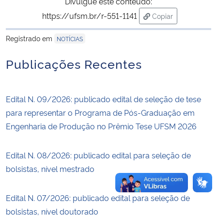
Divulgue este conteúdo:
https://ufsm.br/r-551-1141
Copiar
Secretaria-Geral
para área de trans
Registrado em
NOTÍCIAS
Secretaria de Governo
Publicações Recentes
Gabinete de Segurança Institucional
Edital N. 09/2026: publicado edital de seleção de tese
Advocacia-Geral da União
para representar o Programa de Pós-Graduação em
Engenharia de Produção no Prêmio Tese UFSM 2026
Banco Central do Brasil
Planalto
Edital N. 08/2026: publicado edital para seleção de
bolsistas, nível mestrado
Edital N. 07/2026: publicado edital para seleção de
bolsistas, nível doutorado