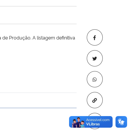
de Produção. A listagem definitiva
Copiar para áre
e transferência