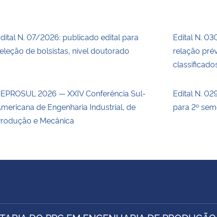
dital N. 07/2026: publicado edital para
Edital N. 03
eleção de bolsistas, nível doutorado
relação prév
classificado
EPROSUL 2026 — XXIV Conferência Sul-
Edital N. 02
mericana de Engenharia Industrial, de
para 2º sem
rodução e Mecânica