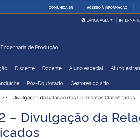
COMUNICA BR
ACESSO À INFORMAÇÃO
Ministério da Defesa
Ministério das Relações
Mini
IR
LANGUAGES
INTERNATI
Exteriores
PARA
O
Ministério da Cidadania
Ministério da Saúde
Mini
CONTEÚDO
Engenharia de Produção
ção
Discente
Docente
Aluno especial
Aluno estran
Ministério do
Controladoria-Geral da
Mini
Desenvolvimento Regional
União
Famí
anduíche
Pós-Doutorado
Gestores do sítio
Hum
022 – Divulgação da Relação dos Candidatos Classificados
Advocacia-Geral da União
Banco Central do Brasil
Plan
2 – Divulgação da Rel
ficados