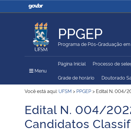
Casa Civil
Ministério da Justiça e
Segurança Pública
PPGEP
Ministério da Agricultura,
Ministério da Educação
Programa de Pós-Graduação em 
Pecuária e Abastecimento
Página Inicial
Processo de sele
Ministério do Meio Ambiente
Ministério do Turismo
Menu Principal do Sítio
Menu
Grade de horário
Doutorado S
Você está aqui:
UFSM
>
PPGEP
>
Edital N. 004/2
Secretaria de Governo
Gabinete de Segurança
Edital N. 004/202
Início do conteúdo
Institucional
Candidatos Classi