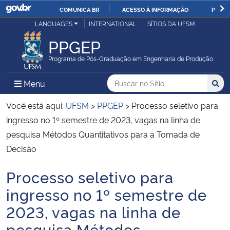
COMUNICA BR
ACESSO À INFORMAÇÃO
PARTI
Casa Civil
LANGUAGES
INTERNATIONAL
SÍTIOS DA UFSM
IR
PARA
PPGEP
Ministério da Justiça e Segurança Pública
O
Programa de Pós-Graduação em Engenharia de Produção
CONTEÚDO
Ministério da Defesa
Buscar no no Sítio
Busca
Busca:
Menu Principal do Sítio
Menu
Busc
Ministério das Relações Exteriores
Você está aqui:
UFSM
>
PPGEP
>
Processo seletivo para
ingresso no 1º semestre de 2023, vagas na linha de
Ministério da Economia
pesquisa Métodos Quantitativos para a Tomada de
Decisão
Ministério da Infraestrutura
Processo seletivo para
Início do conteúdo
Ministério da Agricultura, Pecuária e Abastecimento
ingresso no 1º semestre de
2023, vagas na linha de
Ministério da Educação
pesquisa Métodos