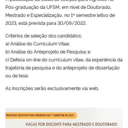
Pós-graduação da UFSM, em nível de Doutorado,
Secretaria-Geral
Mestrado e Especialização, no 1º semestre letivo de
2023, está prevista para 30/09/2022.
Secretaria de Governo
Critérios de seleção dos candidatos:
a) Análise do Curriculum Vitae;
Gabinete de Segurança Institucional
b) Análise do Anteprojeto de Pesquisa; e
Advocacia-Geral da União
c) Defesa on-line do curriculum vitae, da experiência da
trajetória de pesquisa e do anteprojeto de dissertação
Banco Central do Brasil
ou de tese.
As inscrições serão exclusivamente via web.
Planalto