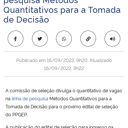
Ministério da Cidadania
Quantitativos para a Tomada
de Decisão
Ministério da Saúde
Ministério de Minas e Energia
Copiar para área 
Ministério da Ciência, Tecnologia, Inovações e Comunicações
Publicado em
16/09/2022, 9h20
. Atualizado
Ministério do Meio Ambiente
16/09/2022, 9h22
Ministério do Turismo
A comissão de seleção divulga o quantitativo de vagas
Ministério do Desenvolvimento Regional
na
linha de pesquisa
Métodos Quantitativos para a
Tomada de Decisão para o próximo edital de seleção
Controladoria-Geral da União
do PPGEP.
Ministério da Mulher, da Família e dos Direitos Humanos
A publicação do edital de seleção para ingresso na