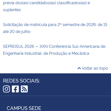
prévia dos(as) candidatos(as) classificados(as) e
suplentes
Solicitação de matrícula para 2º semestre de 2026: de 15
até 20 de julho
SEPROSUL 2026 — XXIV Conferência Sul-Americana de
Engenharia Industrial, de Produção e Mecânica
Voltar ao topo
REDES SOCIAIS:
Instagram
Facebook
RSS
CAMPUS SEDE