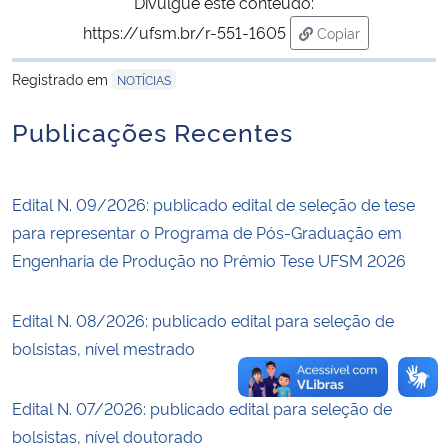
Divulgue este conteúdo:
https://ufsm.br/r-551-1605
Copiar
Secretaria-Geral
para área de tran
Registrado em
NOTÍCIAS
Secretaria de Governo
Publicações Recentes
Gabinete de Segurança Institucional
Edital N. 09/2026: publicado edital de seleção de tese
Advocacia-Geral da União
para representar o Programa de Pós-Graduação em
Engenharia de Produção no Prêmio Tese UFSM 2026
Banco Central do Brasil
Planalto
Edital N. 08/2026: publicado edital para seleção de
bolsistas, nível mestrado
Edital N. 07/2026: publicado edital para seleção de
bolsistas, nível doutorado