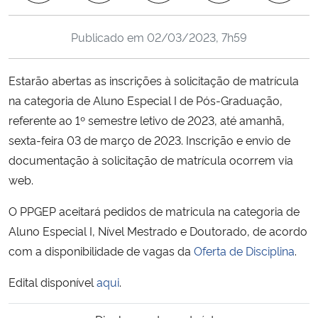
Ministério da Cidadania
Publicado em
02/03/2023, 7h59
Ministério da Saúde
Estarão abertas as inscrições à solicitação de matrícula
Ministério de Minas e Energia
na categoria de Aluno Especial I de Pós-Graduação,
referente ao 1º semestre letivo de 2023, até amanhã,
Ministério da Ciência, Tecnologia, Inovações e Comunicações
sexta-feira 03 de março de 2023. Inscrição e envio de
documentação à solicitação de matrícula ocorrem via
Ministério do Meio Ambiente
web.
Ministério do Turismo
O PPGEP aceitará pedidos de matricula na categoria de
Aluno Especial I, Nível Mestrado e Doutorado, de acordo
Ministério do Desenvolvimento Regional
com a disponibilidade de vagas da
Oferta de Disciplina
.
Controladoria-Geral da União
Edital disponível
aqui
.
Ministério da Mulher, da Família e dos Direitos Humanos