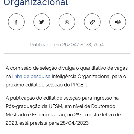
Organizacional
Ministério da Cidadania
Copiar para área 
Ministério da Saúde
Ministério de Minas e Energia
Publicado em
26/04/2023, 7h54
Ministério da Ciência, Tecnologia, Inovações e Comunicações
A comissão de seleção divulga o quantitativo de vagas
Ministério do Meio Ambiente
na
linha de pesquisa
Inteligência Organizacional para o
próximo edital de seleção do PPGEP.
Ministério do Turismo
A publicação do edital de seleção para ingresso na
Ministério do Desenvolvimento Regional
Pós-graduação da UFSM, em nível de Doutorado,
Mestrado e Especialização, no 2º semestre letivo de
Controladoria-Geral da União
2023, está prevista para 28/04/2023.
Ministério da Mulher, da Família e dos Direitos Humanos