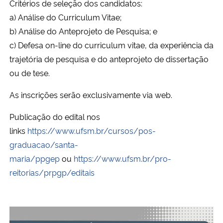
Critérios de seleção dos candidatos:
a) Análise do Curriculum Vitae;
Secretaria-Geral
b) Análise do Anteprojeto de Pesquisa; e
c) Defesa on-line do curriculum vitae, da experiência da
Secretaria de Governo
trajetória de pesquisa e do anteprojeto de dissertação
ou de tese.
Gabinete de Segurança Institucional
As inscrições serão exclusivamente via web.
Advocacia-Geral da União
Publicação do edital nos
Banco Central do Brasil
links
https://www.ufsm.br/cursos/pos-
graduacao/santa-
Planalto
maria/ppgep
ou
https://www.ufsm.br/pro-
reitorias/prpgp/editais