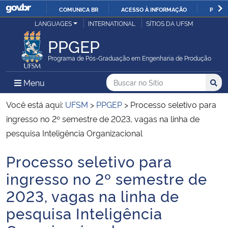
COMUNICA BR
ACESSO À INFORMAÇÃO
PARTI
Casa Civil
LANGUAGES
INTERNATIONAL
SÍTIOS DA UFSM
IR
PARA
PPGEP
Ministério da Justiça e Segurança Pública
O
Programa de Pós-Graduação em Engenharia de Produção
CONTEÚDO
Ministério da Defesa
Buscar no no Sítio
Busca
Busca:
Menu Principal do Sítio
Menu
Busc
Ministério das Relações Exteriores
Você está aqui:
UFSM
>
PPGEP
>
Processo seletivo para
ingresso no 2º semestre de 2023, vagas na linha de
Ministério da Economia
pesquisa Inteligência Organizacional
Processo seletivo para
Ministério da Infraestrutura
Início do conteúdo
ingresso no 2º semestre de
Ministério da Agricultura, Pecuária e Abastecimento
2023, vagas na linha de
pesquisa Inteligência
Ministério da Educação