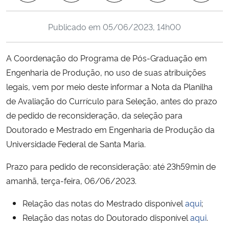
Ministério da Cidadania
Publicado em
05/06/2023, 14h00
Ministério da Saúde
A Coordenação do Programa de Pós-Graduação em
Ministério de Minas e Energia
Engenharia de Produção, no uso de suas atribuições
legais, vem por meio deste informar a Nota da Planilha
Ministério da Ciência, Tecnologia, Inovações e Comunicações
de Avaliação do Currículo para Seleção, antes do prazo
de pedido de reconsideração, da seleção para
Ministério do Meio Ambiente
Doutorado e Mestrado em Engenharia de Produção da
Universidade Federal de Santa Maria.
Ministério do Turismo
Prazo para pedido de reconsideração: até 23h59min de
Ministério do Desenvolvimento Regional
amanhã, terça-feira, 06/06/2023.
Controladoria-Geral da União
Relação das notas do Mestrado disponível
aqui
;
Relação das notas do Doutorado disponível
aqui
.
Ministério da Mulher, da Família e dos Direitos Humanos