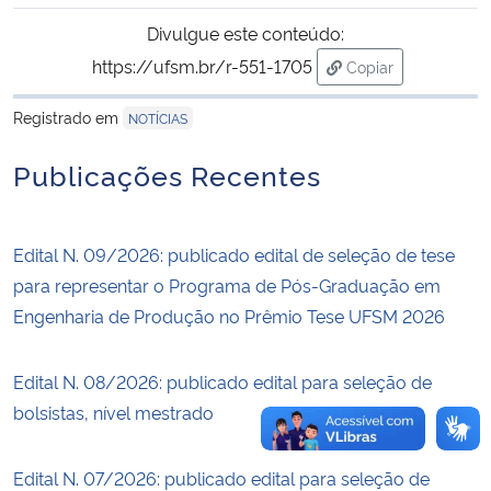
Divulgue este conteúdo:
Secretaria-Geral
https://ufsm.br/r-551-1705
Copiar
para área de trans
Secretaria de Governo
Registrado em
NOTÍCIAS
Publicações Recentes
Gabinete de Segurança Institucional
Advocacia-Geral da União
Edital N. 09/2026: publicado edital de seleção de tese
para representar o Programa de Pós-Graduação em
Banco Central do Brasil
Engenharia de Produção no Prêmio Tese UFSM 2026
Planalto
Edital N. 08/2026: publicado edital para seleção de
bolsistas, nível mestrado
Edital N. 07/2026: publicado edital para seleção de