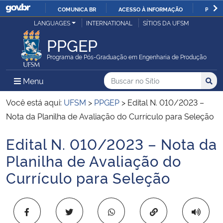
COMUNICA BR
ACESSO À INFORMAÇÃO
PARTI
Casa Civil
LANGUAGES
INTERNATIONAL
SÍTIOS DA UFSM
IR
PARA
PPGEP
Ministério da Justiça e Segurança Pública
O
Programa de Pós-Graduação em Engenharia de Produção
CONTEÚDO
Ministério da Defesa
Buscar no no Sítio
Busca
Busca:
Menu Principal do Sítio
Menu
Busc
Ministério das Relações Exteriores
Você está aqui:
UFSM
>
PPGEP
>
Edital N. 010/2023 –
Nota da Planilha de Avaliação do Currículo para Seleção
Ministério da Economia
Edital N. 010/2023 – Nota da
Início do conteúdo
Ministério da Infraestrutura
Planilha de Avaliação do
Currículo para Seleção
Ministério da Agricultura, Pecuária e Abastecimento
Ministério da Educação
Copiar para área 