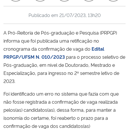
Ministério da Cidadania
Publicado em
21/07/2023, 13h20
Ministério da Saúde
A Pró-Reitoria de Pós-graduação e Pesquisa (PRPGP)
Ministério de Minas e Energia
informa que foi publicada uma retificação no
cronograma da confirmação de vaga do
Edital
Ministério da Ciência, Tecnologia, Inovações e Comunicações
PRPGP/UFSM N. 010/2023
para o processo seletivo de
Pós-graduação, em nível de Doutorado, Mestrado e
Ministério do Meio Ambiente
Especialização, para ingresso no 2º semestre letivo de
2023.
Ministério do Turismo
Foi identificado um erro no sistema que fazia com que
Ministério do Desenvolvimento Regional
não fosse registrada a confirmação de vaga realizada
pelos(as) candidatos(as), dessa forma, para manter a
Controladoria-Geral da União
isonomia do certame, foi reaberto o prazo para a
confirmação de vaga dos candidatos(as)
Ministério da Mulher, da Família e dos Direitos Humanos