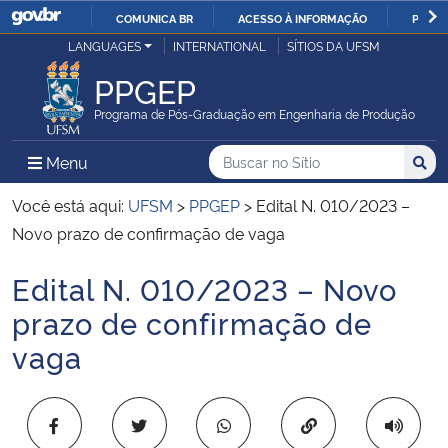
COMUNICA BR
ACESSO À INFORMAÇÃO
PARTI
Casa Civil
LANGUAGES
INTERNATIONAL
SÍTIOS DA UFSM
IR
PARA
PPGEP
Ministério da Justiça e Segurança Pública
O
Programa de Pós-Graduação em Engenharia de Produção
CONTEÚDO
Ministério da Defesa
Buscar no no Sítio
Busca
Busca:
Menu Principal do Sítio
Menu
Busc
Ministério das Relações Exteriores
Você está aqui:
UFSM
>
PPGEP
>
Edital N. 010/2023 –
Novo prazo de confirmação de vaga
Ministério da Economia
Edital N. 010/2023 – Novo
Início do conteúdo
Ministério da Infraestrutura
prazo de confirmação de
vaga
Ministério da Agricultura, Pecuária e Abastecimento
Ministério da Educação
Copiar para área 