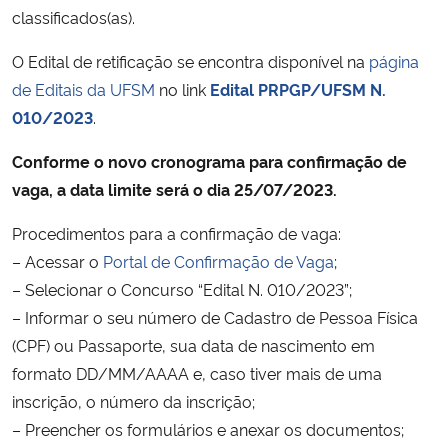
classificados(as).
Secretaria-Geral
O Edital de retificação se encontra disponível na
página
de Editais da UFSM
no link
Edital PRPGP/UFSM N.
Secretaria de Governo
010/2023
.
Gabinete de Segurança Institucional
Conforme o novo cronograma para confirmação de
vaga, a data limite será o dia 25/07/2023.
Advocacia-Geral da União
Procedimentos para a confirmação de vaga:
Banco Central do Brasil
– Acessar o
Portal de Confirmação de Vaga
;
– Selecionar o Concurso “Edital N. 010/2023”;
Planalto
– Informar o seu número de Cadastro de Pessoa Física
(CPF) ou Passaporte, sua data de nascimento em
formato DD/MM/AAAA e, caso tiver mais de uma
inscrição, o número da inscrição;
– Preencher os formulários e anexar os documentos;