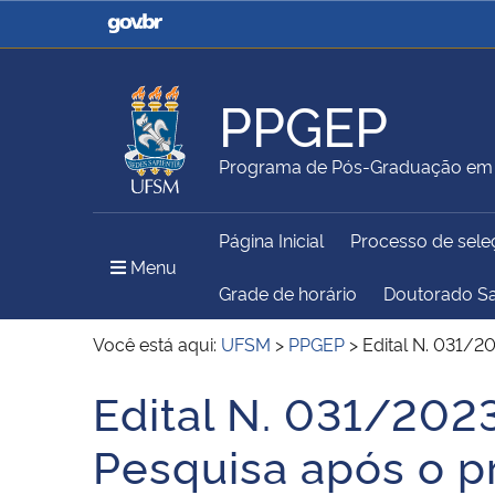
Casa Civil
Ministério da Justiça e
Segurança Pública
PPGEP
Ministério da Agricultura,
Ministério da Educação
Programa de Pós-Graduação em 
Pecuária e Abastecimento
Página Inicial
Processo de sele
Ministério do Meio Ambiente
Ministério do Turismo
Menu Principal do Sítio
Menu
Grade de horário
Doutorado S
Você está aqui:
UFSM
>
PPGEP
>
Edital N. 031/2
Secretaria de Governo
Gabinete de Segurança
Edital N. 031/202
Início do conteúdo
Institucional
Pesquisa após o p