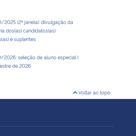
0/2025 (2ª janela): divulgação da
ia dos(as) candidatos(as)
s(as) e suplentes
9/2026: seleção de aluno especial I
estre de 2026
Voltar ao topo