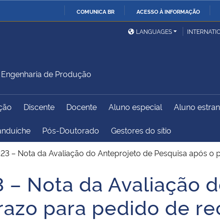
COMUNICA BR
ACESSO À INFORMAÇÃO
Ministério da Defesa
Ministério das Relações
Mini
IR
LANGUAGES
INTERNATI
Exteriores
PARA
O
Ministério da Cidadania
Ministério da Saúde
Mini
CONTEÚDO
Engenharia de Produção
ção
Discente
Docente
Aluno especial
Aluno estran
Ministério do
Controladoria-Geral da
Mini
Desenvolvimento Regional
União
Famí
anduíche
Pós-Doutorado
Gestores do sítio
Hum
023 – Nota da Avaliação do Anteprojeto de Pesquisa após o 
Advocacia-Geral da União
Banco Central do Brasil
Plan
3 – Nota da Avaliação 
razo para pedido de r