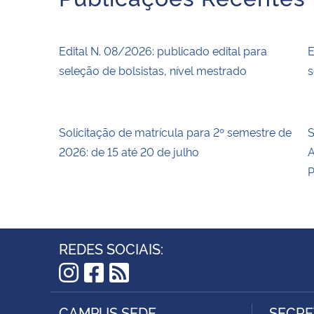
Edital N. 08/2026: publicado edital para
E
seleção de bolsistas, nível mestrado
s
Solicitação de matrícula para 2º semestre de
S
2026: de 15 até 20 de julho
A
P
REDES SOCIAIS:
Instagram
Facebook
RSS
CAMPUS SEDE
SECRE