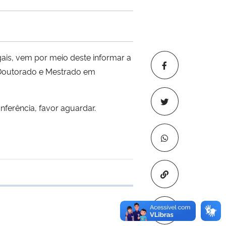
is, vem por meio deste informar a
 Doutorado e Mestrado em
nferência, favor aguardar.
Copiar para áre
 transferência