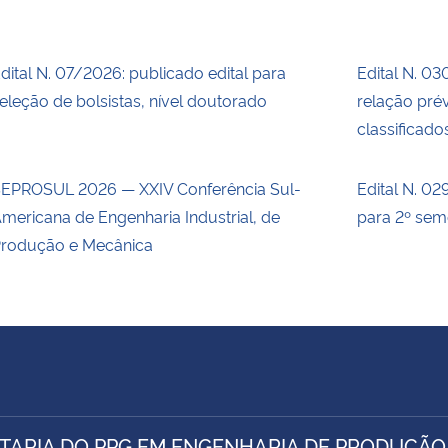
dital N. 07/2026: publicado edital para
Edital N. 03
eleção de bolsistas, nível doutorado
relação prév
classificado
EPROSUL 2026 — XXIV Conferência Sul-
Edital N. 02
mericana de Engenharia Industrial, de
para 2º sem
rodução e Mecânica
TARIA DO PPG EM ENGENHARIA DE PRODUÇÃO