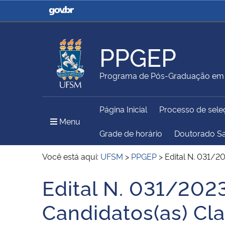
Casa Civil
Ministério da Justiça e
Segurança Pública
PPGEP
Ministério da Agricultura,
Ministério da Educação
Programa de Pós-Graduação em 
Pecuária e Abastecimento
Página Inicial
Processo de sele
Ministério do Meio Ambiente
Ministério do Turismo
Menu Principal do Sítio
Menu
Grade de horário
Doutorado S
Você está aqui:
UFSM
>
PPGEP
>
Edital N. 031/2
Secretaria de Governo
Gabinete de Segurança
Edital N. 031/202
Início do conteúdo
Institucional
Candidatos(as) Cla