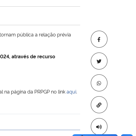
ornam pública a relação prévia
2024, através de recurso
al na página da PRPGP no link
aqui
.
Copiar para áre
 transferência