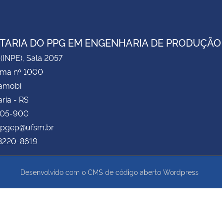
TARIA DO PPG EM ENGENHARIA DE PRODUÇÃO
 (INPE), Sala 2057
ima nº 1000
Camobi
ria - RS
105-900
 ppgep@ufsm.br
 3220-8619
Desenvolvido com o CMS de código aberto
Wordpress