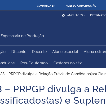
COMUNICA BR
ACESSO À INFORMAÇÃO
Ministério da Defesa
Ministério das Relações
Mini
IR
LANGUAGES
INTERNATI
Exteriores
PARA
O
Ministério da Cidadania
Ministério da Saúde
Mini
CONTEÚDO
Engenharia de Produção
ção
Discente
Docente
Aluno especial
Aluno estran
Ministério do
Controladoria-Geral da
Mini
Desenvolvimento Regional
União
Famí
anduíche
Pós-Doutorado
Gestores do sítio
Hum
023 – PRPGP divulga a Relação Prévia de Candidatos(as) Class
Advocacia-Geral da União
Banco Central do Brasil
Plan
3 – PRPGP divulga a Re
ssificados(as) e Suple