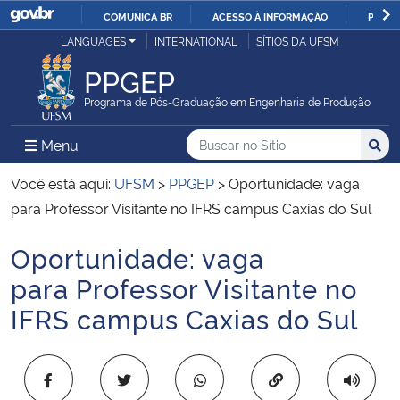
COMUNICA BR
ACESSO À INFORMAÇÃO
PARTI
Casa Civil
LANGUAGES
INTERNATIONAL
SÍTIOS DA UFSM
IR
PARA
PPGEP
Ministério da Justiça e Segurança Pública
O
Programa de Pós-Graduação em Engenharia de Produção
CONTEÚDO
Ministério da Defesa
Buscar no no Sítio
Busca
Busca:
Menu Principal do Sítio
Menu
Busc
Ministério das Relações Exteriores
Você está aqui:
UFSM
>
PPGEP
>
Oportunidade: vaga
para Professor Visitante no IFRS campus Caxias do Sul
Ministério da Economia
Oportunidade: vaga
Início do conteúdo
Ministério da Infraestrutura
para Professor Visitante no
IFRS campus Caxias do Sul
Ministério da Agricultura, Pecuária e Abastecimento
Ministério da Educação
Copiar para área 