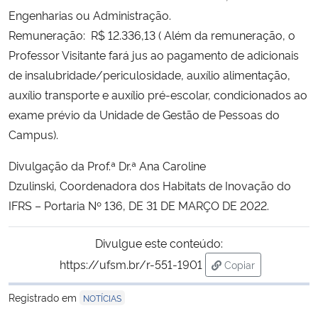
Engenharias ou Administração.
Secretaria-Geral
Remuneração: R$ 12.336,13 ( Além da remuneração, o
Professor Visitante fará jus ao pagamento de adicionais
Secretaria de Governo
de insalubridade/periculosidade, auxílio alimentação,
auxílio transporte e auxílio pré-escolar, condicionados ao
Gabinete de Segurança Institucional
exame prévio da Unidade de Gestão de Pessoas do
Campus).
Advocacia-Geral da União
Divulgação da Prof.ª Dr.ª Ana Caroline
Banco Central do Brasil
Dzulinski, Coordenadora dos Habitats de Inovação do
IFRS – Portaria Nº 136, DE 31 DE MARÇO DE 2022.
Planalto
Divulgue este conteúdo:
https://ufsm.br/r-551-1901
Copiar
para área de trans
Registrado em
NOTÍCIAS