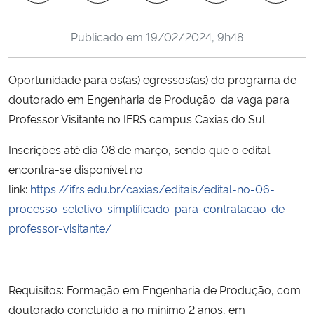
Ministério da Cidadania
Publicado em
19/02/2024, 9h48
Ministério da Saúde
Oportunidade para os(as) egressos(as) do programa de
Ministério de Minas e Energia
doutorado em Engenharia de Produção: da vaga para
Professor Visitante no IFRS campus Caxias do Sul.
Ministério da Ciência, Tecnologia, Inovações e Comunicações
Inscrições até dia 08 de março, sendo que o edital
Ministério do Meio Ambiente
encontra-se disponível no
link:
https://ifrs.edu.br/caxias/editais/edital-no-06-
Ministério do Turismo
processo-seletivo-simplificado-para-contratacao-de-
professor-visitante/
Ministério do Desenvolvimento Regional
Controladoria-Geral da União
Requisitos: Formação em Engenharia de Produção, com
doutorado concluído a no mínimo 2 anos, em
Ministério da Mulher, da Família e dos Direitos Humanos