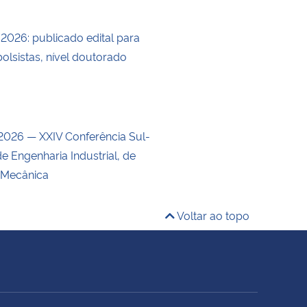
/2026: publicado edital para
olsistas, nível doutorado
026 — XXIV Conferência Sul-
e Engenharia Industrial, de
 Mecânica
Voltar ao topo