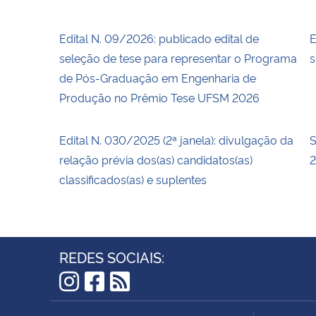
Edital N. 09/2026: publicado edital de
E
seleção de tese para representar o Programa
s
de Pós-Graduação em Engenharia de
Produção no Prêmio Tese UFSM 2026
Edital N. 030/2025 (2ª janela): divulgação da
S
relação prévia dos(as) candidatos(as)
2
classificados(as) e suplentes
REDES SOCIAIS:
Instagram
Facebook
RSS