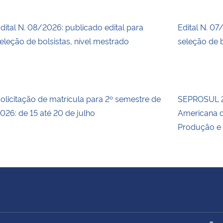
dital N. 08/2026: publicado edital para
Edital N. 07
eleção de bolsistas, nível mestrado
seleção de b
olicitação de matrícula para 2º semestre de
SEPROSUL 2
026: de 15 até 20 de julho
Americana d
Produção e