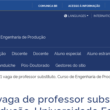
COMUNICA BR
ACESSO À INFORMAÇÃO
Ministério da Defesa
Ministério das Relações
Mini
IR
LANGUAGES
INTERNATI
Exteriores
PARA
O
Ministério da Cidadania
Ministério da Saúde
Mini
CONTEÚDO
Engenharia de Produção
ção
Discente
Docente
Aluno especial
Aluno estran
Ministério do
Controladoria-Geral da
Mini
Desenvolvimento Regional
União
Famí
anduíche
Pós-Doutorado
Gestores do sítio
Hum
1 vaga de professor substituto, Curso de Engenharia de Pro
Advocacia-Geral da União
Banco Central do Brasil
Plan
vaga de professor subst