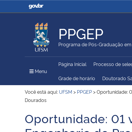
Casa Civil
Ministério da Justiça e
Segurança Pública
PPGEP
Ministério da Agricultura,
Ministério da Educação
Programa de Pós-Graduação em 
Pecuária e Abastecimento
Página Inicial
Processo de sele
Ministério do Meio Ambiente
Ministério do Turismo
Menu Principal do Sítio
Menu
Grade de horário
Doutorado S
Você está aqui:
UFSM
>
PPGEP
>
Oportunidade: 0
Dourados
Secretaria de Governo
Gabinete de Segurança
Institucional
Oportunidade: 01 
Início do conteúdo