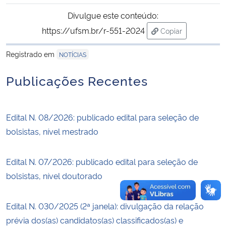
Divulgue este conteúdo:
Secretaria-Geral
https://ufsm.br/r-551-2024
Copiar
para área de tran
Secretaria de Governo
Registrado em
NOTÍCIAS
Publicações Recentes
Gabinete de Segurança Institucional
Advocacia-Geral da União
Edital N. 08/2026: publicado edital para seleção de
bolsistas, nível mestrado
Banco Central do Brasil
Planalto
Edital N. 07/2026: publicado edital para seleção de
bolsistas, nível doutorado
Edital N. 030/2025 (2ª janela): divulgação da relação
prévia dos(as) candidatos(as) classificados(as) e