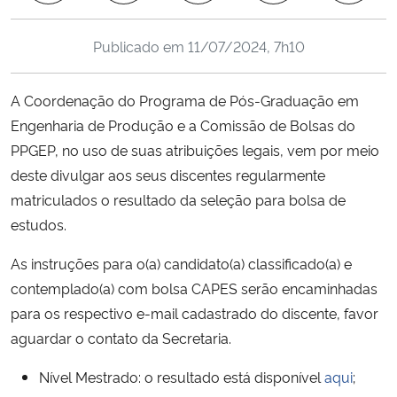
Ministério da Cidadania
Publicado em
11/07/2024, 7h10
Ministério da Saúde
A Coordenação do Programa de Pós-Graduação em
Ministério de Minas e Energia
Engenharia de Produção e a Comissão de Bolsas do
PPGEP, no uso de suas atribuições legais, vem por meio
Ministério da Ciência, Tecnologia, Inovações e Comunicações
deste divulgar aos seus discentes regularmente
matriculados o resultado da seleção para bolsa de
Ministério do Meio Ambiente
estudos.
Ministério do Turismo
As instruções para o(a) candidato(a) classificado(a) e
contemplado(a) com bolsa CAPES serão encaminhadas
Ministério do Desenvolvimento Regional
para os respectivo e-mail cadastrado do discente, favor
aguardar o contato da Secretaria.
Controladoria-Geral da União
Nível Mestrado: o resultado está disponível
aqui
;
Ministério da Mulher, da Família e dos Direitos Humanos