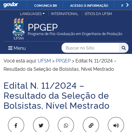
COMUNICA BR
ACESSO À INFORMAÇÃO
PARTI
Casa Civil
LANGUAGES
INTERNATIONAL
SÍTIOS DA UFSM
IR
PARA
PPGEP
Ministério da Justiça e Segurança Pública
O
Programa de Pós-Graduação em Engenharia de Produção
CONTEÚDO
Ministério da Defesa
Buscar no no Sítio
Busca
Busca:
Menu Principal do Sítio
Menu
Busc
Ministério das Relações Exteriores
Você está aqui:
UFSM
>
PPGEP
>
Edital N. 11/2024 –
Resultado da Seleção de Bolsistas, Nível Mestrado
Ministério da Economia
Edital N. 11/2024 –
Início do conteúdo
Ministério da Infraestrutura
Resultado da Seleção de
Bolsistas, Nível Mestrado
Ministério da Agricultura, Pecuária e Abastecimento
Ministério da Educação
Copiar para área 