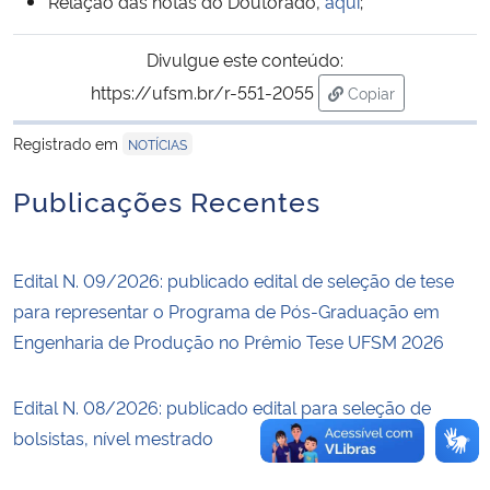
Relação das notas do Doutorado,
aqui
;
Secretaria-Geral
Divulgue este conteúdo:
https://ufsm.br/r-551-2055
Copiar
Secretaria de Governo
para área de tran
Registrado em
NOTÍCIAS
Gabinete de Segurança Institucional
Publicações Recentes
Advocacia-Geral da União
Edital N. 09/2026: publicado edital de seleção de tese
Banco Central do Brasil
para representar o Programa de Pós-Graduação em
Engenharia de Produção no Prêmio Tese UFSM 2026
Planalto
Edital N. 08/2026: publicado edital para seleção de
bolsistas, nível mestrado