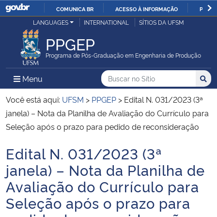
COMUNICA BR
ACESSO À INFORMAÇÃO
PARTI
Casa Civil
LANGUAGES
INTERNATIONAL
SÍTIOS DA UFSM
IR
PARA
PPGEP
Ministério da Justiça e Segurança Pública
O
Programa de Pós-Graduação em Engenharia de Produção
CONTEÚDO
Ministério da Defesa
Buscar no no Sítio
Busca
Busca:
Menu Principal do Sítio
Menu
Busc
Ministério das Relações Exteriores
Você está aqui:
UFSM
>
PPGEP
>
Edital N. 031/2023 (3ª
janela) – Nota da Planilha de Avaliação do Currículo para
Ministério da Economia
Seleção após o prazo para pedido de reconsideração
Edital N. 031/2023 (3ª
Ministério da Infraestrutura
Início do conteúdo
janela) – Nota da Planilha de
Ministério da Agricultura, Pecuária e Abastecimento
Avaliação do Currículo para
Seleção após o prazo para
Ministério da Educação