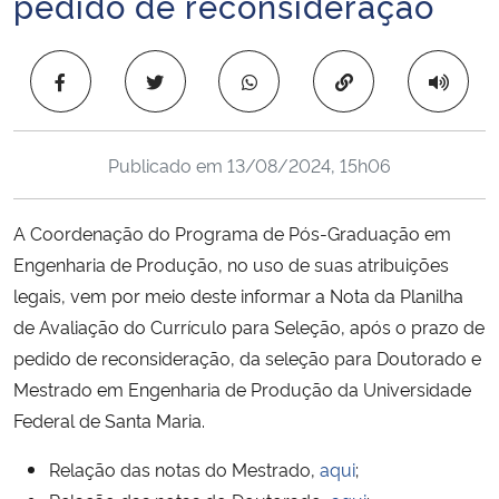
pedido de reconsideração
Ministério da Cidadania
Copiar para área 
Ministério da Saúde
Ministério de Minas e Energia
Publicado em
13/08/2024, 15h06
Ministério da Ciência, Tecnologia, Inovações e Comunicações
A Coordenação do Programa de Pós-Graduação em
Ministério do Meio Ambiente
Engenharia de Produção, no uso de suas atribuições
legais, vem por meio deste informar a Nota da Planilha
Ministério do Turismo
de Avaliação do Currículo para Seleção, após o prazo de
pedido de reconsideração, da seleção para Doutorado e
Ministério do Desenvolvimento Regional
Mestrado em Engenharia de Produção da Universidade
Federal de Santa Maria.
Controladoria-Geral da União
Relação das notas do Mestrado,
aqui
;
Ministério da Mulher, da Família e dos Direitos Humanos