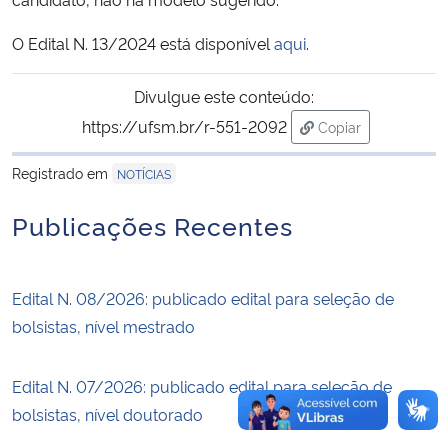
O Edital N. 13/2024 está disponível
aqui
.
Secretaria-Geral
Divulgue este conteúdo:
Secretaria de Governo
https://ufsm.br/r-551-2092
Copiar
para área de tran
Gabinete de Segurança Institucional
Registrado em
NOTÍCIAS
Advocacia-Geral da União
Publicações Recentes
Banco Central do Brasil
Edital N. 08/2026: publicado edital para seleção de
Planalto
bolsistas, nível mestrado
Edital N. 07/2026: publicado edital para seleção de
bolsistas, nível doutorado