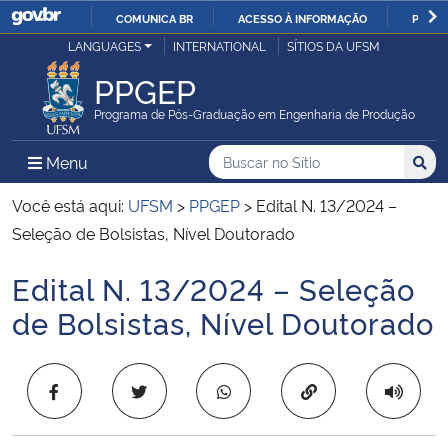
COMUNICA BR
ACESSO À INFORMAÇÃO
PARTI
Casa Civil
LANGUAGES
INTERNATIONAL
SÍTIOS DA UFSM
IR
PARA
PPGEP
Ministério da Justiça e Segurança Pública
O
Programa de Pós-Graduação em Engenharia de Produção
CONTEÚDO
Ministério da Defesa
Buscar no no Sítio
Busca
Busca:
Menu Principal do Sítio
Menu
Busc
Ministério das Relações Exteriores
Você está aqui:
UFSM
>
PPGEP
>
Edital N. 13/2024 –
Seleção de Bolsistas, Nível Doutorado
Ministério da Economia
Edital N. 13/2024 – Seleção
Início do conteúdo
Ministério da Infraestrutura
de Bolsistas, Nível Doutorado
Ministério da Agricultura, Pecuária e Abastecimento
Copiar para área 
Ministério da Educação