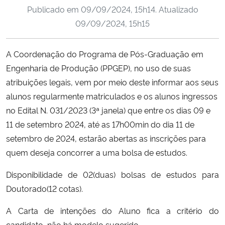
Publicado em
09/09/2024, 15h14
. Atualizado
Ministério da Cidadania
09/09/2024, 15h15
Ministério da Saúde
A Coordenação do Programa de Pós-Graduação em
Ministério de Minas e Energia
Engenharia de Produção (PPGEP), no uso de suas
atribuições legais, vem por meio deste informar aos seus
Ministério da Ciência, Tecnologia, Inovações e Comunicações
alunos regularmente matriculados e os alunos ingressos
no Edital N. 031/2023 (3ª janela) que entre os dias 09 e
Ministério do Meio Ambiente
11 de setembro 2024, até as 17h00min do dia 11 de
setembro de 2024, estarão abertas as inscrições para
Ministério do Turismo
quem deseja concorrer a uma bolsa de estudos.
Ministério do Desenvolvimento Regional
Disponibilidade de 02(duas) bolsas de estudos para
Doutorado(12 cotas).
Controladoria-Geral da União
A Carta de intenções do Aluno fica a critério do
Ministério da Mulher, da Família e dos Direitos Humanos
candidato, não há modelo sugerido.