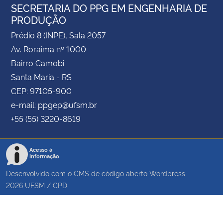
SECRETARIA DO PPG EM ENGENHARIA DE
PRODUÇÃO
Prédio 8 (INPE), Sala 2057
Av. Roraima nº 1000
Bairro Camobi
Santa Maria - RS
CEP: 97105-900
e-mail: ppgep@ufsm.br
+55 (55) 3220-8619
Acesso à
Informação
Desenvolvido com o CMS de código aberto
Wordpress
2026
UFSM
/
CPD