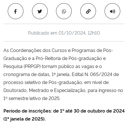
Ministério da Cidadania
Copiar para área 
Ministério da Saúde
Publicado em
01/10/2024, 12h10
Ministério de Minas e Energia
As Coordenações dos Cursos e Programas de Pós-
Ministério da Ciência, Tecnologia, Inovações e Comunicações
Graduação e a Pró-Reitoria de Pós-graduação e
Pesquisa (PRPGP) tornam público as vagas e o
Ministério do Meio Ambiente
cronograma de datas, 1ª janela, Edital N. 065/2024 de
Ministério do Turismo
processo seletivo de Pós-graduação, em nível de
Doutorado, Mestrado e Especialização, para ingresso no
Ministério do Desenvolvimento Regional
1º semestre letivo de 2025.
Período de inscrições: de 1º até 30 de outubro de 2024
Controladoria-Geral da União
(1ª janela de 2025).
Ministério da Mulher, da Família e dos Direitos Humanos