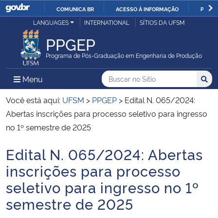
COMUNICA BR
ACESSO À INFORMAÇÃO
PARTI
Casa Civil
LANGUAGES
INTERNATIONAL
SÍTIOS DA UFSM
IR
PARA
PPGEP
Ministério da Justiça e Segurança Pública
O
Programa de Pós-Graduação em Engenharia de Produção
CONTEÚDO
Ministério da Defesa
Buscar no no Sítio
Busca
Busca:
Menu Principal do Sítio
Menu
Busc
Ministério das Relações Exteriores
Você está aqui:
UFSM
>
PPGEP
>
Edital N. 065/2024:
Abertas inscrições para processo seletivo para ingresso
Ministério da Economia
no 1º semestre de 2025
Edital N. 065/2024: Abertas
Ministério da Infraestrutura
Início do conteúdo
inscrições para processo
Ministério da Agricultura, Pecuária e Abastecimento
seletivo para ingresso no 1º
semestre de 2025
Ministério da Educação