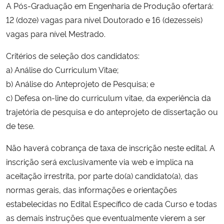
A Pós-Graduação em Engenharia de Produção ofertará:
12 (doze) vagas para nível Doutorado e 16 (dezesseis)
Secretaria-Geral
vagas para nível Mestrado.
Secretaria de Governo
Critérios de seleção dos candidatos:
a) Análise do Curriculum Vitae;
Gabinete de Segurança Institucional
b) Análise do Anteprojeto de Pesquisa; e
c) Defesa on-line do curriculum vitae, da experiência da
Advocacia-Geral da União
trajetória de pesquisa e do anteprojeto de dissertação ou
de tese.
Banco Central do Brasil
Não haverá cobrança de taxa de inscrição neste edital. A
Planalto
inscrição será exclusivamente via web e implica na
aceitação irrestrita, por parte do(a) candidato(a), das
normas gerais, das informações e orientações
estabelecidas no Edital Específico de cada Curso e todas
as demais instruções que eventualmente vierem a ser