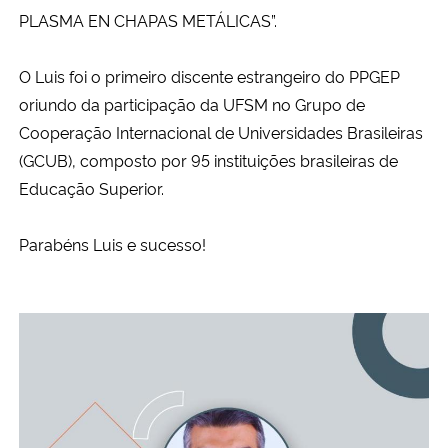
PLASMA EN CHAPAS METÁLICAS”.
Secretaria-Geral
O Luis foi o primeiro discente estrangeiro do PPGEP
Secretaria de Governo
oriundo da participação da UFSM no Grupo de
Cooperação Internacional de Universidades Brasileiras
Gabinete de Segurança Institucional
(GCUB), composto por 95 instituições brasileiras de
Educação Superior.
Advocacia-Geral da União
Parabéns Luis e sucesso!
Banco Central do Brasil
Planalto