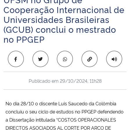
Ministério da Cidadania
Cooperação Internacional de
Universidades Brasileiras
Ministério da Saúde
(GCUB) conclui o mestrado
no PPGEP
Ministério de Minas e Energia
Ministério da Ciência, Tecnologia, Inovações e Comunicações
Copiar para área 
Ministério do Meio Ambiente
Publicado em
29/10/2024, 11h28
Ministério do Turismo
Ministério do Desenvolvimento Regional
No dia 28/10 o discente Luis Saucedo da Colômbia
concluiu o seu ciclo de estudos no PPGEP defendendo
Controladoria-Geral da União
a Dissertação intitulada “COSTOS OPERACIONALES
DIRECTOS ASOCIADOS AL CORTE POR ARCO DE
Ministério da Mulher, da Família e dos Direitos Humanos