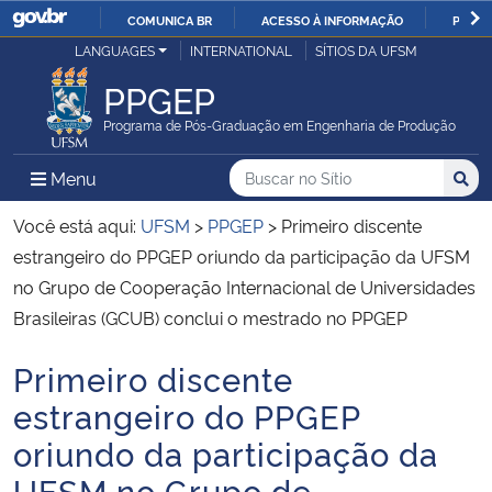
COMUNICA BR
ACESSO À INFORMAÇÃO
PARTI
Casa Civil
LANGUAGES
INTERNATIONAL
SÍTIOS DA UFSM
IR
PARA
PPGEP
Ministério da Justiça e Segurança Pública
O
Programa de Pós-Graduação em Engenharia de Produção
CONTEÚDO
Ministério da Defesa
Buscar no no Sítio
Busca
Busca:
Menu Principal do Sítio
Menu
Busc
Ministério das Relações Exteriores
Você está aqui:
UFSM
>
PPGEP
>
Primeiro discente
estrangeiro do PPGEP oriundo da participação da UFSM
Ministério da Economia
no Grupo de Cooperação Internacional de Universidades
Brasileiras (GCUB) conclui o mestrado no PPGEP
Ministério da Infraestrutura
Primeiro discente
Início do conteúdo
Ministério da Agricultura, Pecuária e Abastecimento
estrangeiro do PPGEP
oriundo da participação da
Ministério da Educação
UFSM no Grupo de