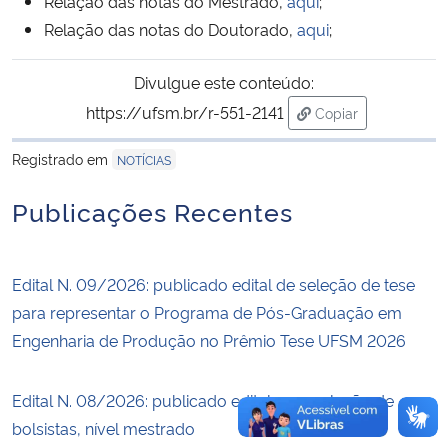
Relação das notas do Mestrado,
aqui
;
Relação das notas do Doutorado,
aqui
;
Secretaria-Geral
Divulgue este conteúdo:
Secretaria de Governo
https://ufsm.br/r-551-2141
Copiar
para área de trans
Gabinete de Segurança Institucional
Registrado em
NOTÍCIAS
Publicações Recentes
Advocacia-Geral da União
Banco Central do Brasil
Edital N. 09/2026: publicado edital de seleção de tese
para representar o Programa de Pós-Graduação em
Planalto
Engenharia de Produção no Prêmio Tese UFSM 2026
Edital N. 08/2026: publicado edital para seleção de
bolsistas, nível mestrado