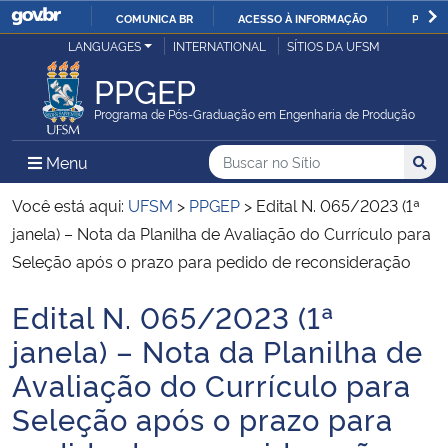
COMUNICA BR
ACESSO À INFORMAÇÃO
PARTI
Casa Civil
LANGUAGES
INTERNATIONAL
SÍTIOS DA UFSM
IR
PARA
PPGEP
Ministério da Justiça e Segurança Pública
O
Programa de Pós-Graduação em Engenharia de Produção
CONTEÚDO
Ministério da Defesa
Buscar no no Sítio
Busca
Busca:
Menu Principal do Sítio
Menu
Busc
Ministério das Relações Exteriores
Você está aqui:
UFSM
>
PPGEP
>
Edital N. 065/2023 (1ª
janela) – Nota da Planilha de Avaliação do Currículo para
Ministério da Economia
Seleção após o prazo para pedido de reconsideração
Edital N. 065/2023 (1ª
Ministério da Infraestrutura
Início do conteúdo
janela) – Nota da Planilha de
Ministério da Agricultura, Pecuária e Abastecimento
Avaliação do Currículo para
Seleção após o prazo para
Ministério da Educação