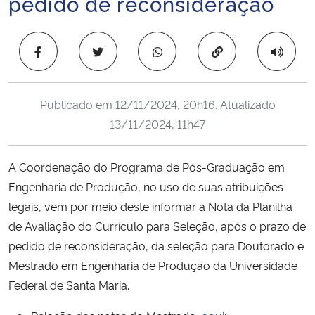
pedido de reconsideração
Ministério da Cidadania
Copiar para área 
Ministério da Saúde
Ministério de Minas e Energia
Publicado em
12/11/2024, 20h16
. Atualizado
13/11/2024, 11h47
Ministério da Ciência, Tecnologia, Inovações e Comunicações
Ministério do Meio Ambiente
A Coordenação do Programa de Pós-Graduação em
Engenharia de Produção, no uso de suas atribuições
Ministério do Turismo
legais, vem por meio deste informar a Nota da Planilha
de Avaliação do Currículo para Seleção, após o prazo de
Ministério do Desenvolvimento Regional
pedido de reconsideração, da seleção para Doutorado e
Mestrado em Engenharia de Produção da Universidade
Controladoria-Geral da União
Federal de Santa Maria.
Ministério da Mulher, da Família e dos Direitos Humanos