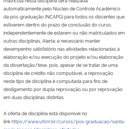
matrícula nesta disciplina será realizada
automaticamente pelo Núcleo de Controle Acadêmico
Secretaria-Geral
da pós-graduação (NCAPG) para todos os discentes que
estiverem dentro do prazo de conclusão do curso,
Secretaria de Governo
independentemente de estarem ou não matriculados em
outras disciplinas. Alerta: é necessário manter
Gabinete de Segurança Institucional
desempenho satisfatório nas atividades relacionadas à
elaboração e/ou execução do projeto e/ou elaboração
Advocacia-Geral da União
da dissertação/tese, pois, apesar de se tratar de uma
disciplina de crédito não computável, a reprovação
Banco Central do Brasil
neste tipo de disciplina é computada para fins de
desligamento por dupla reprovação ou por reprovação
Planalto
em duas disciplinas distintas.
A oferta de disciplina está disponível no
link
https://www.ufsm.br/cursos/pos-graduacao/santa-