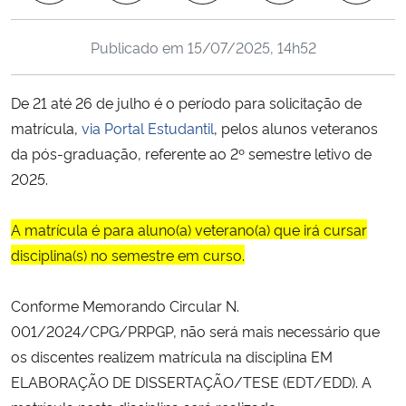
Ministério da Cidadania
Publicado em
15/07/2025, 14h52
Ministério da Saúde
De 21 até 26 de julho é o período para solicitação de
Ministério de Minas e Energia
matrícula,
via Portal Estudantil
, pelos alunos veteranos
da pós-graduação, referente ao 2º semestre letivo de
Ministério da Ciência, Tecnologia, Inovações e Comunicações
2025.
Ministério do Meio Ambiente
A matrícula é para aluno(a) veterano(a) que irá cursar
disciplina(s) no semestre em curso.
Ministério do Turismo
Conforme Memorando Circular N.
Ministério do Desenvolvimento Regional
001/2024/CPG/PRPGP, não será mais necessário que
Controladoria-Geral da União
os discentes realizem matrícula na disciplina EM
ELABORAÇÃO DE DISSERTAÇÃO/TESE (EDT/EDD). A
Ministério da Mulher, da Família e dos Direitos Humanos