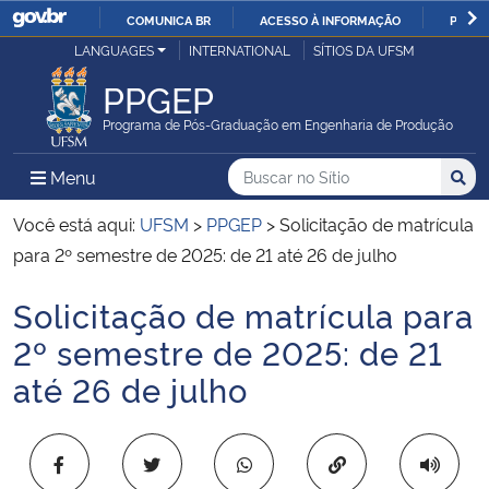
COMUNICA BR
ACESSO À INFORMAÇÃO
PARTI
Casa Civil
LANGUAGES
INTERNATIONAL
SÍTIOS DA UFSM
IR
PARA
PPGEP
Ministério da Justiça e Segurança Pública
O
Programa de Pós-Graduação em Engenharia de Produção
CONTEÚDO
Ministério da Defesa
Buscar no no Sítio
Busca
Busca:
Menu Principal do Sítio
Menu
Busc
Ministério das Relações Exteriores
Você está aqui:
UFSM
>
PPGEP
>
Solicitação de matrícula
para 2º semestre de 2025: de 21 até 26 de julho
Ministério da Economia
Solicitação de matrícula para
Início do conteúdo
Ministério da Infraestrutura
2º semestre de 2025: de 21
até 26 de julho
Ministério da Agricultura, Pecuária e Abastecimento
Ministério da Educação
Copiar para área 