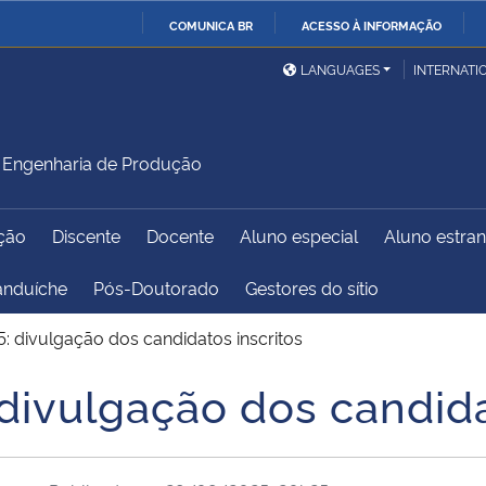
COMUNICA BR
ACESSO À INFORMAÇÃO
Ministério da Defesa
Ministério das Relações
Mini
IR
LANGUAGES
INTERNATI
Exteriores
PARA
O
Ministério da Cidadania
Ministério da Saúde
Mini
CONTEÚDO
Engenharia de Produção
ção
Discente
Docente
Aluno especial
Aluno estran
Ministério do
Controladoria-Geral da
Mini
Desenvolvimento Regional
União
Famí
anduíche
Pós-Doutorado
Gestores do sítio
Hum
5: divulgação dos candidatos inscritos
Advocacia-Geral da União
Banco Central do Brasil
Plan
 divulgação dos candida