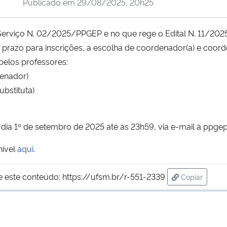
Publicado em
29/08/2025, 20h25
Serviço N. 02/2025/PPGEP e no que rege o Edital N. 11/202
prazo para inscrições, a escolha de coordenador(a) e coord
elos professores:
enador)
bstituta)
dia 1º de setembro de 2025 até às 23h59, via e-mail à ppge
nível
aqui
.
e este conteúdo:
https://ufsm.br/r-551-2339
Copiar
para área d