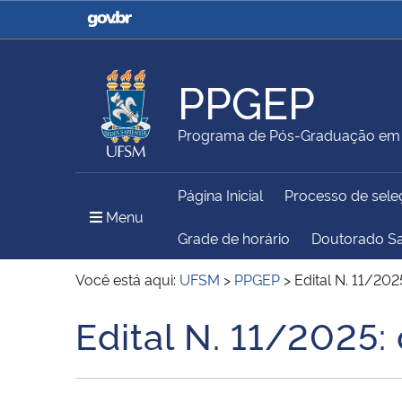
Casa Civil
Ministério da Justiça e
Segurança Pública
PPGEP
Ministério da Agricultura,
Ministério da Educação
Programa de Pós-Graduação em 
Pecuária e Abastecimento
Página Inicial
Processo de sele
Ministério do Meio Ambiente
Ministério do Turismo
Menu Principal do Sítio
Menu
Grade de horário
Doutorado S
Você está aqui:
UFSM
>
PPGEP
>
Edital N. 11/202
Secretaria de Governo
Gabinete de Segurança
Edital N. 11/2025:
Início do conteúdo
Institucional