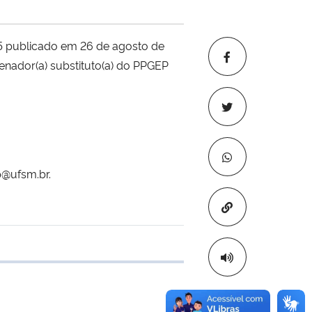
5 publicado em 26 de agosto de
enador(a) substituto(a) do PPGEP
p@ufsm.br.
Copiar para áre
e transferência