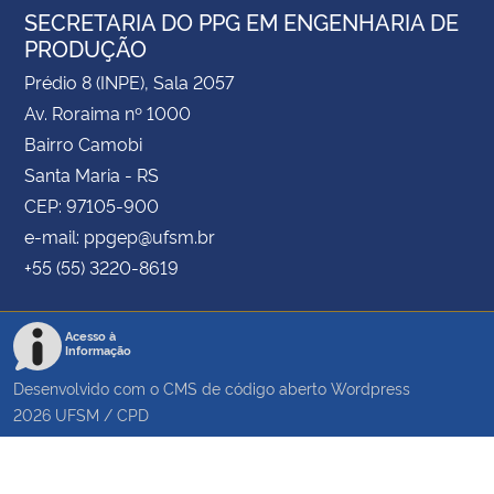
SECRETARIA DO PPG EM ENGENHARIA DE
PRODUÇÃO
Prédio 8 (INPE), Sala 2057
Av. Roraima nº 1000
Bairro Camobi
Santa Maria - RS
CEP: 97105-900
e-mail: ppgep@ufsm.br
+55 (55) 3220-8619
Acesso à
Informação
Desenvolvido com o CMS de código aberto
Wordpress
2026
UFSM
/
CPD