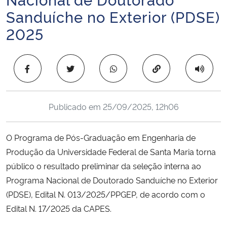
Ministério da Cidadania
Sanduíche no Exterior (PDSE)
2025
Ministério da Saúde
Ministério de Minas e Energia
Copiar para área 
Ministério da Ciência, Tecnologia, Inovações e Comunicações
Publicado em
25/09/2025, 12h06
Ministério do Meio Ambiente
O Programa de Pós-Graduação em Engenharia de
Ministério do Turismo
Produção da Universidade Federal de Santa Maria torna
público o resultado preliminar da seleção interna ao
Ministério do Desenvolvimento Regional
Programa Nacional de Doutorado Sanduíche no Exterior
(PDSE), Edital N. 013/2025/PPGEP, de acordo com o
Controladoria-Geral da União
Edital N. 17/2025 da CAPES.
Ministério da Mulher, da Família e dos Direitos Humanos