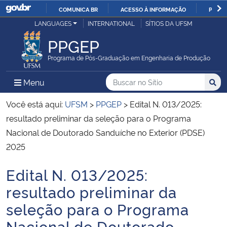
COMUNICA BR
ACESSO À INFORMAÇÃO
PARTI
Casa Civil
LANGUAGES
INTERNATIONAL
SÍTIOS DA UFSM
IR
PARA
PPGEP
Ministério da Justiça e Segurança Pública
O
Programa de Pós-Graduação em Engenharia de Produção
CONTEÚDO
Ministério da Defesa
Buscar no no Sítio
Busca
Busca:
Menu Principal do Sítio
Menu
Busc
Ministério das Relações Exteriores
Você está aqui:
UFSM
>
PPGEP
>
Edital N. 013/2025:
resultado preliminar da seleção para o Programa
Ministério da Economia
Nacional de Doutorado Sanduíche no Exterior (PDSE)
2025
Ministério da Infraestrutura
Edital N. 013/2025:
Início do conteúdo
Ministério da Agricultura, Pecuária e Abastecimento
resultado preliminar da
seleção para o Programa
Ministério da Educação
Nacional de Doutorado