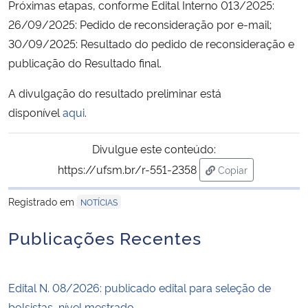
Próximas etapas, conforme Edital Interno 013/2025:
26/09/2025: Pedido de reconsideração por e-mail;
Secretaria-Geral
30/09/2025: Resultado do pedido de reconsideração e
publicação do Resultado final.
Secretaria de Governo
A divulgação do resultado preliminar está
Gabinete de Segurança Institucional
disponível
aqui
.
Advocacia-Geral da União
Divulgue este conteúdo:
https://ufsm.br/r-551-2358
Copiar
Banco Central do Brasil
para área de tran
Registrado em
NOTÍCIAS
Planalto
Publicações Recentes
Edital N. 08/2026: publicado edital para seleção de
bolsistas, nível mestrado