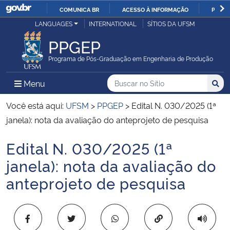
COMUNICA BR
ACESSO À INFORMAÇÃO
PARTI
Casa Civil
LANGUAGES
INTERNATIONAL
SÍTIOS DA UFSM
IR
PARA
PPGEP
Ministério da Justiça e Segurança Pública
O
Programa de Pós-Graduação em Engenharia de Produção
CONTEÚDO
Ministério da Defesa
Buscar no no Sítio
Busca
Busca:
Menu Principal do Sítio
Menu
Busc
Ministério das Relações Exteriores
Você está aqui:
UFSM
>
PPGEP
>
Edital N. 030/2025 (1ª
janela): nota da avaliação do anteprojeto de pesquisa
Ministério da Economia
Edital N. 030/2025 (1ª
Início do conteúdo
Ministério da Infraestrutura
janela): nota da avaliação do
anteprojeto de pesquisa
Ministério da Agricultura, Pecuária e Abastecimento
Ministério da Educação
Copiar para área 