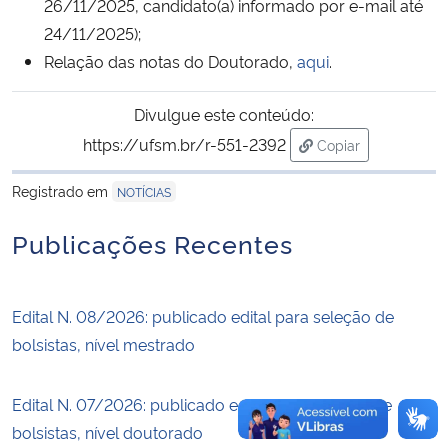
26/11/2025, candidato(a) informado por e-mail até
24/11/2025);
Secretaria-Geral
Relação das notas do Doutorado,
aqui
.
Secretaria de Governo
Divulgue este conteúdo:
https://ufsm.br/r-551-2392
Copiar
Gabinete de Segurança Institucional
para área de tran
Registrado em
NOTÍCIAS
Advocacia-Geral da União
Publicações Recentes
Banco Central do Brasil
Planalto
Edital N. 08/2026: publicado edital para seleção de
bolsistas, nível mestrado
Edital N. 07/2026: publicado edital para seleção de
bolsistas, nível doutorado