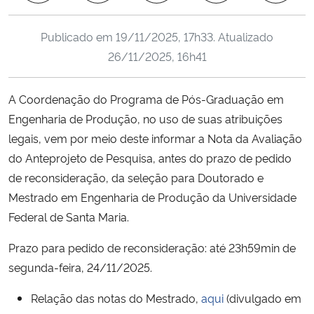
Ministério da Cidadania
Publicado em
19/11/2025, 17h33
. Atualizado
Ministério da Saúde
26/11/2025, 16h41
Ministério de Minas e Energia
A Coordenação do Programa de Pós-Graduação em
Engenharia de Produção, no uso de suas atribuições
Ministério da Ciência, Tecnologia, Inovações e Comunicações
legais, vem por meio deste informar a Nota da Avaliação
do Anteprojeto de Pesquisa, antes do prazo de pedido
Ministério do Meio Ambiente
de reconsideração, da seleção para Doutorado e
Mestrado em Engenharia de Produção da Universidade
Ministério do Turismo
Federal de Santa Maria.
Ministério do Desenvolvimento Regional
Prazo para pedido de reconsideração: até 23h59min de
segunda-feira, 24/11/2025.
Controladoria-Geral da União
Relação das notas do Mestrado,
aqui
(divulgado em
Ministério da Mulher, da Família e dos Direitos Humanos