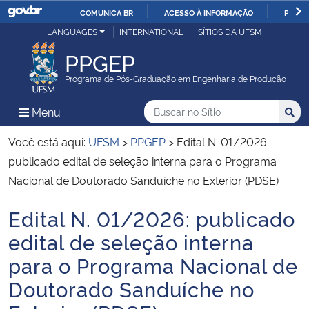
COMUNICA BR
ACESSO À INFORMAÇÃO
PARTI
Casa Civil
LANGUAGES
INTERNATIONAL
SÍTIOS DA UFSM
IR
PARA
PPGEP
Ministério da Justiça e Segurança Pública
O
Programa de Pós-Graduação em Engenharia de Produção
CONTEÚDO
Ministério da Defesa
Buscar no no Sítio
Busca
Busca:
Menu Principal do Sítio
Menu
Busc
Ministério das Relações Exteriores
Você está aqui:
UFSM
>
PPGEP
>
Edital N. 01/2026:
publicado edital de seleção interna para o Programa
Ministério da Economia
Nacional de Doutorado Sanduíche no Exterior (PDSE)
Edital N. 01/2026: publicado
Ministério da Infraestrutura
Início do conteúdo
edital de seleção interna
Ministério da Agricultura, Pecuária e Abastecimento
para o Programa Nacional de
Doutorado Sanduíche no
Ministério da Educação