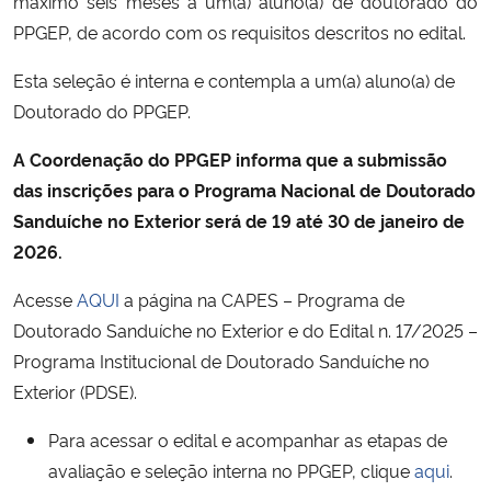
máximo seis meses a um(a) aluno(a) de doutorado do
PPGEP, de acordo com os requisitos descritos no edital.
Secretaria-Geral
Esta seleção é interna e contempla a um(a) aluno(a) de
Doutorado do PPGEP.
Secretaria de Governo
A Coordenação do PPGEP informa que a submissão
Gabinete de Segurança Institucional
das inscrições para o Programa Nacional de Doutorado
Sanduíche no Exterior será de 19 até 30 de janeiro de
Advocacia-Geral da União
2026.
Banco Central do Brasil
Acesse
AQUI
a página na CAPES – Programa de
Doutorado Sanduíche no Exterior e do Edital n. 17/2025 –
Planalto
Programa Institucional de Doutorado Sanduíche no
Exterior (PDSE).
Para acessar o edital e acompanhar as etapas de
avaliação e seleção interna no PPGEP, clique
aqui
.