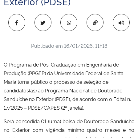
Exterior (PDSE)
Ministério da Cidadania
Copiar para área 
Ministério da Saúde
Ministério de Minas e Energia
Publicado em
16/01/2026, 11h18
Ministério da Ciência, Tecnologia, Inovações e Comunicações
O Programa de Pós-Graduação em Engenharia de
Ministério do Meio Ambiente
Produção (PPGEP) da Universidade Federal de Santa
Maria torna público o processo de seleção de
Ministério do Turismo
candidatos(as) ao Programa Nacional de Doutorado
Sanduíche no Exterior (PDSE), de acordo com o Edital n.
Ministério do Desenvolvimento Regional
17/2025 – PDSE/CAPES (2ª janela).
Controladoria-Geral da União
Será concedida 01 (uma) bolsa de Doutorado Sanduíche
no Exterior com vigência mínimo quatro meses e no
Ministério da Mulher, da Família e dos Direitos Humanos