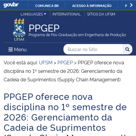
COMUNICA BR
ACESSO À INFORMAÇÃO
PARTI
Casa Civil
LANGUAGES
INTERNATIONAL
SÍTIOS DA UFSM
IR
PARA
PPGEP
Ministério da Justiça e Segurança Pública
O
Programa de Pós-Graduação em Engenharia de Produção
CONTEÚDO
Ministério da Defesa
Buscar no no Sítio
Busca
Busca:
Menu Principal do Sítio
Menu
Busc
Ministério das Relações Exteriores
Você está aqui:
UFSM
>
PPGEP
>
PPGEP oferece nova
disciplina no 1º semestre de 2026: Gerenciamento da
Ministério da Economia
Cadeia de Suprimentos (Supply Chain Management)
PPGEP oferece nova
Ministério da Infraestrutura
Início do conteúdo
disciplina no 1º semestre de
Ministério da Agricultura, Pecuária e Abastecimento
2026: Gerenciamento da
Cadeia de Suprimentos
Ministério da Educação