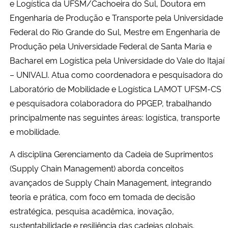
e Logística da UFSM/Cachoeira do Sul, Doutora em
Engenharia de Produção e Transporte pela Universidade
Secretaria-Geral
Federal do Rio Grande do Sul, Mestre em Engenharia de
Produção pela Universidade Federal de Santa Maria e
Secretaria de Governo
Bacharel em Logística pela Universidade do Vale do Itajaí
– UNIVALI. Atua como coordenadora e pesquisadora do
Gabinete de Segurança Institucional
Laboratório de Mobilidade e Logística LAMOT UFSM-CS
e pesquisadora colaboradora do PPGEP, trabalhando
Advocacia-Geral da União
principalmente nas seguintes áreas: logística, transporte
e mobilidade.
Banco Central do Brasil
A disciplina Gerenciamento da Cadeia de Suprimentos
Planalto
(Supply Chain Management) aborda conceitos
avançados de Supply Chain Management, integrando
teoria e prática, com foco em tomada de decisão
estratégica, pesquisa acadêmica, inovação,
sustentabilidade e resiliência das cadeias globais.