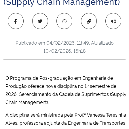
(Supply Chain Management)
Ministério da Cidadania
Copiar para área 
Ministério da Saúde
Ministério de Minas e Energia
Publicado em
04/02/2026, 11h49
. Atualizado
10/02/2026, 16h18
Ministério da Ciência, Tecnologia, Inovações e Comunicações
Ministério do Meio Ambiente
O Programa de Pós-graduação em Engenharia de
Ministério do Turismo
Produção oferece nova disciplina no 1º semestre de
2026: Gerenciamento da Cadeia de Suprimentos (Supply
Ministério do Desenvolvimento Regional
Chain Management).
Controladoria-Geral da União
A disciplina será ministrada pela Prof.ª Vanessa Teresinha
Alves, professora adjunta da Engenharia de Transportes
Ministério da Mulher, da Família e dos Direitos Humanos