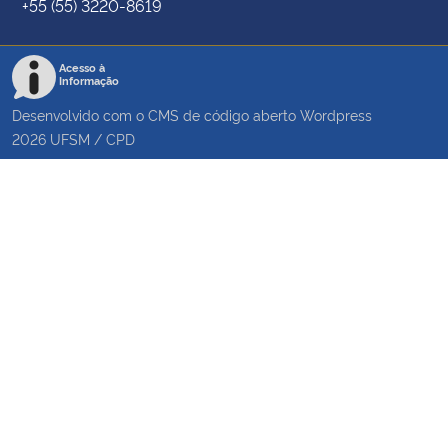
+55 (55) 3220-8619
Acesso à
Informação
Desenvolvido com o CMS de código aberto
Wordpress
2026
UFSM
/
CPD