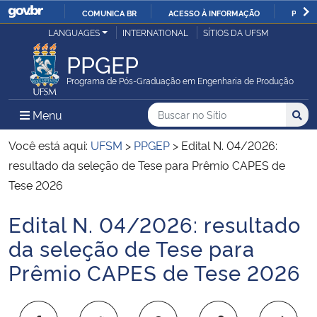
COMUNICA BR
ACESSO À INFORMAÇÃO
PARTI
Casa Civil
LANGUAGES
INTERNATIONAL
SÍTIOS DA UFSM
IR
PARA
PPGEP
Ministério da Justiça e Segurança Pública
O
Programa de Pós-Graduação em Engenharia de Produção
CONTEÚDO
Ministério da Defesa
Buscar no no Sítio
Busca
Busca:
Menu Principal do Sítio
Menu
Busc
Ministério das Relações Exteriores
Você está aqui:
UFSM
>
PPGEP
>
Edital N. 04/2026:
resultado da seleção de Tese para Prêmio CAPES de
Ministério da Economia
Tese 2026
Edital N. 04/2026: resultado
Ministério da Infraestrutura
Início do conteúdo
da seleção de Tese para
Ministério da Agricultura, Pecuária e Abastecimento
Prêmio CAPES de Tese 2026
Ministério da Educação