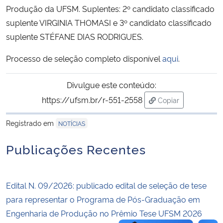
Produção da UFSM. Suplentes: 2º candidato classificado
suplente VIRGINIA THOMASI e 3º candidato classificado
Secretaria-Geral
suplente STÉFANE DIAS RODRIGUES.
Secretaria de Governo
Processo de seleção completo disponível
aqui
.
Gabinete de Segurança Institucional
Divulgue este conteúdo:
https://ufsm.br/r-551-2558
Copiar
Advocacia-Geral da União
para área de tran
Registrado em
NOTÍCIAS
Banco Central do Brasil
Publicações Recentes
Planalto
Edital N. 09/2026: publicado edital de seleção de tese
para representar o Programa de Pós-Graduação em
Engenharia de Produção no Prêmio Tese UFSM 2026