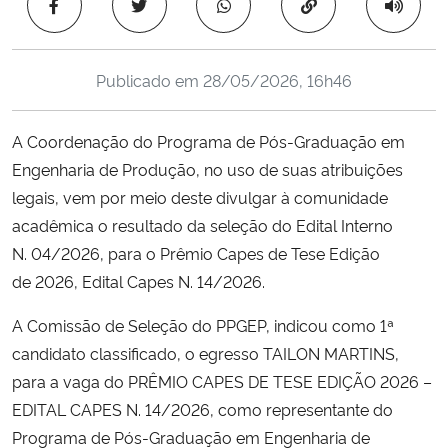
Copiar para área 
Ministério da Cidadania
Ministério da Saúde
Publicado em
28/05/2026, 16h46
Ministério de Minas e Energia
A Coordenação do Programa de Pós-Graduação em
Engenharia de Produção, no uso de suas atribuições
Ministério da Ciência, Tecnologia, Inovações e Comunicações
legais, vem por meio deste divulgar à comunidade
acadêmica o resultado da seleção do Edital Interno
Ministério do Meio Ambiente
N.
04
/
2026
, para o Prêmio Capes de Tese Edição
de
2026
, Edital Capes N.
14
/
2026.
Ministério do Turismo
A Comissão de Seleção do PPGEP, indicou como 1ª
Ministério do Desenvolvimento Regional
candidato classificado, o egresso TAILON MARTINS,
para a vaga do PRÊMIO CAPES DE TESE EDIÇÃO 2026 –
Controladoria-Geral da União
EDITAL CAPES N. 14/2026, como representante do
Programa de Pós-Graduação em Engenharia de
Ministério da Mulher, da Família e dos Direitos Humanos