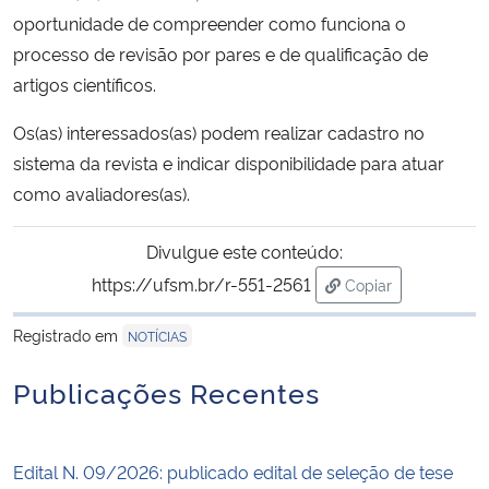
oportunidade de compreender como funciona o
Secretaria-Geral
processo de revisão por pares e de qualificação de
artigos científicos.
Secretaria de Governo
Os(as) interessados(as) podem realizar cadastro no
sistema da revista e indicar disponibilidade para atuar
Gabinete de Segurança Institucional
como avaliadores(as).
Advocacia-Geral da União
Divulgue este conteúdo:
https://ufsm.br/r-551-2561
Banco Central do Brasil
Copiar
para área de trans
Registrado em
NOTÍCIAS
Planalto
Publicações Recentes
Edital N. 09/2026: publicado edital de seleção de tese