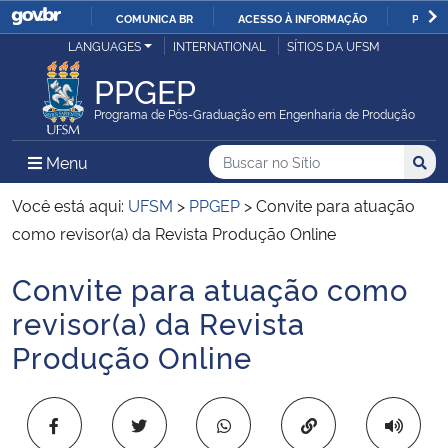
COMUNICA BR
ACESSO À INFORMAÇÃO
PARTI
Casa Civil
LANGUAGES
INTERNATIONAL
SÍTIOS DA UFSM
IR
PARA
PPGEP
Ministério da Justiça e Segurança Pública
O
Programa de Pós-Graduação em Engenharia de Produção
CONTEÚDO
Ministério da Defesa
Buscar no no Sítio
Busca
Busca:
Menu Principal do Sítio
Menu
Busc
Ministério das Relações Exteriores
Você está aqui:
UFSM
>
PPGEP
>
Convite para atuação
como revisor(a) da Revista Produção Online
Ministério da Economia
Convite para atuação como
Início do conteúdo
Ministério da Infraestrutura
revisor(a) da Revista
Produção Online
Ministério da Agricultura, Pecuária e Abastecimento
Ministério da Educação
Copiar para área 