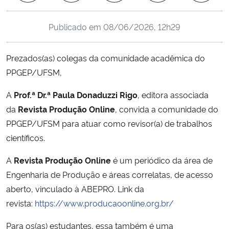
Ministério da Cidadania
Publicado em
08/06/2026, 12h29
Ministério da Saúde
Prezados(as) colegas da comunidade acadêmica do
Ministério de Minas e Energia
PPGEP/UFSM,
Ministério da Ciência, Tecnologia, Inovações e Comunicações
A
Prof.ª Dr.ª Paula Donaduzzi Rigo
, editora associada
da
Revista Produção Online
, convida a comunidade do
Ministério do Meio Ambiente
PPGEP/UFSM para atuar como revisor(a) de trabalhos
científicos.
Ministério do Turismo
A
Revista Produção Online
é um periódico da área de
Ministério do Desenvolvimento Regional
Engenharia de Produção e áreas correlatas, de acesso
aberto, vinculado à ABEPRO. Link da
Controladoria-Geral da União
revista:
https://www.producaoonline.
org.br/
Para os(as) estudantes, essa também é uma
Ministério da Mulher, da Família e dos Direitos Humanos