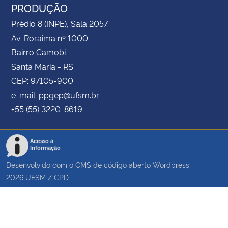
PRODUÇÃO
Prédio 8 (INPE), Sala 2057
Av. Roraima nº 1000
Bairro Camobi
Santa Maria - RS
CEP: 97105-900
e-mail: ppgep@ufsm.br
+55 (55) 3220-8619
Acesso à
Informação
Desenvolvido com o CMS de código aberto
Wordpress
2026
UFSM
/
CPD