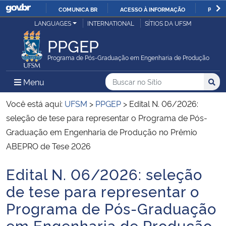
COMUNICA BR
ACESSO À INFORMAÇÃO
PARTI
Casa Civil
LANGUAGES
INTERNATIONAL
SÍTIOS DA UFSM
IR
PARA
PPGEP
Ministério da Justiça e Segurança Pública
O
Programa de Pós-Graduação em Engenharia de Produção
CONTEÚDO
Ministério da Defesa
Buscar no no Sítio
Busca
Busca:
Menu Principal do Sítio
Menu
Busc
Ministério das Relações Exteriores
Você está aqui:
UFSM
>
PPGEP
>
Edital N. 06/2026:
seleção de tese para representar o Programa de Pós-
Ministério da Economia
Graduação em Engenharia de Produção no Prêmio
ABEPRO de Tese 2026
Ministério da Infraestrutura
Edital N. 06/2026: seleção
Início do conteúdo
Ministério da Agricultura, Pecuária e Abastecimento
de tese para representar o
Programa de Pós-Graduação
Ministério da Educação
em Engenharia de Produção