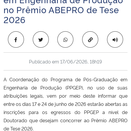
Ministério da Cidadania
no Prêmio ABEPRO de Tese
2026
Ministério da Saúde
Ministério de Minas e Energia
Copiar para área 
Ministério da Ciência, Tecnologia, Inovações e Comunicações
Publicado em
17/06/2026, 18h19
Ministério do Meio Ambiente
A Coordenação do Programa de Pós-Graduação em
Ministério do Turismo
Engenharia de Produção (PPGEP), no uso de suas
atribuições legais, vem por meio deste informar que
Ministério do Desenvolvimento Regional
entre os dias 17 e 24 de junho de 2026 estarão abertas as
inscrições para os egressos do PPGEP a nível de
Controladoria-Geral da União
Doutorado que desejam concorrer ao Prêmio ABEPRO
de Tese 2026.
Ministério da Mulher, da Família e dos Direitos Humanos