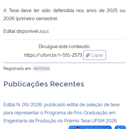
A Tese deve ter sido defendida nos anos de 2025 ou
Secretaria-Geral
2026 (primeiro semestre).
Secretaria de Governo
Edital disponível
aqui
.
Gabinete de Segurança Institucional
Divulgue este conteúdo:
https://ufsm.br/r-551-2573
Copiar
Advocacia-Geral da União
para área de trans
Registrado em
NOTÍCIAS
Banco Central do Brasil
Publicações Recentes
Planalto
Edital N. 09/2026: publicado edital de seleção de tese
para representar o Programa de Pós-Graduação em
Engenharia de Produção no Prêmio Tese UFSM 2026