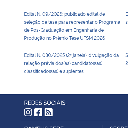
Edital N. 09/2026: publicado edital de
E
seleção de tese para representar o Programa
s
de Pós-Graduação em Engenharia de
Produção no Prêmio Tese UFSM 2026
Edital N. 030/2025 (2ª janela): divulgação da
S
relação prévia dos(as) candidatos(as)
2
classificados(as) e suplentes
REDES SOCIAIS:
Instagram
Facebook
RSS