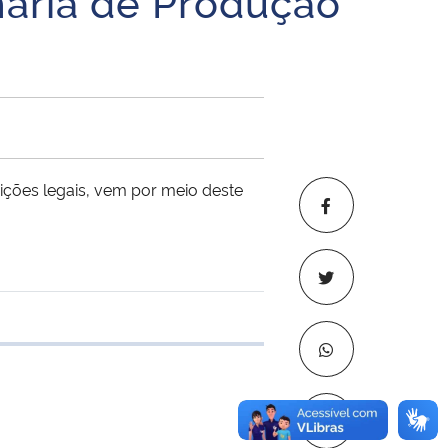
aria de Produção
ções legais, vem por meio deste
 transferência
Copiar para áre