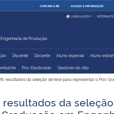
COMUNICA BR
ACESSO À INFORMAÇÃO
Ministério da Defesa
Ministério das Relações
Mini
IR
LANGUAGES
INTERNATI
Exteriores
PARA
O
Ministério da Cidadania
Ministério da Saúde
Mini
CONTEÚDO
Engenharia de Produção
ção
Discente
Docente
Aluno especial
Aluno estran
Ministério do
Controladoria-Geral da
Mini
Desenvolvimento Regional
União
Famí
anduíche
Pós-Doutorado
Gestores do sítio
Hum
26: resultados da seleção de tese para representar o Pós-
Advocacia-Geral da União
Banco Central do Brasil
Plan
 resultados da seleção