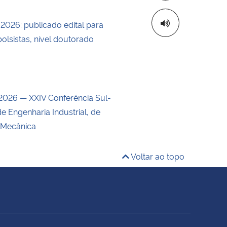
/2026: publicado edital para
olsistas, nível doutorado
026 — XXIV Conferência Sul-
e Engenharia Industrial, de
 Mecânica
Voltar ao topo