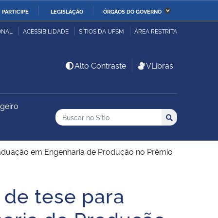
PARTICIPE
LEGISLAÇÃO
ÓRGÃOS DO GOVERNO
stério da Economia
Ministério da Infraestrutura
ONAL
ACESSIBILIDADE
SÍTIOS DA UFSM
ÁREA RESTRITA
stério de Minas e Energia
Ministério da Ciência,
Alto Contraste
VLibras
Tecnologia, Inovações e
Comunicações
geiro
Buscar no no Sítio
stério da Mulher, da
Secretaria-Geral
Busca
Busca:
Buscar
lia e dos Direitos
anos
Graduação em Engenharia de Produção no Prêmio
alto
 de tese para