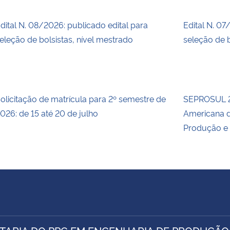
dital N. 08/2026: publicado edital para
Edital N. 07
eleção de bolsistas, nível mestrado
seleção de b
olicitação de matrícula para 2º semestre de
SEPROSUL 2
026: de 15 até 20 de julho
Americana d
Produção e