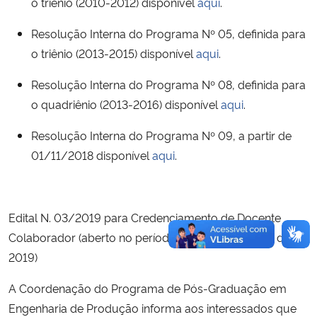
o triênio (2010-2012) disponível
aqui
.
Resolução Interna do Programa Nº 05, definida para
Secretaria-Geral
o triênio (2013-2015) disponível
aqui
.
Secretaria de Governo
Resolução Interna do Programa Nº 08, definida para
o quadriênio (2013-2016) disponível
aqui
.
Gabinete de Segurança Institucional
Resolução Interna do Programa Nº 09, a partir de
Advocacia-Geral da União
01/11/2018 disponível
aqui
.
Banco Central do Brasil
Edital N. 03/2019 para Credenciamento de Docente
Planalto
Colaborador (aberto no período de 01 a 19 de abril de
2019)
A Coordenação do Programa de Pós-Graduação em
Engenharia de Produção informa aos interessados que