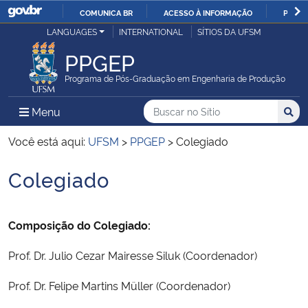
COMUNICA BR
ACESSO À INFORMAÇÃO
PARTI
Casa Civil
LANGUAGES
INTERNATIONAL
SÍTIOS DA UFSM
IR
PARA
PPGEP
Ministério da Justiça e Segurança Pública
O
Programa de Pós-Graduação em Engenharia de Produção
CONTEÚDO
Ministério da Defesa
Buscar no no Sítio
Busca
Busca:
Menu Principal do Sítio
Menu
Busc
Ministério das Relações Exteriores
Você está aqui:
UFSM
>
PPGEP
>
Colegiado
Colegiado
Ministério da Economia
Início do conteúdo
Ministério da Infraestrutura
Composição do Colegiado:
Ministério da Agricultura, Pecuária e Abastecimento
Prof. Dr. Julio Cezar Mairesse Siluk (Coordenador)
Ministério da Educação
Prof. Dr. Felipe Martins Müller (Coordenador)