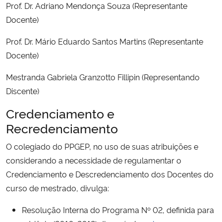
Prof. Dr. Adriano Mendonça Souza (Representante
Ministério da Cidadania
Docente)
Ministério da Saúde
Prof. Dr. Mário Eduardo Santos Martins (Representante
Docente)
Ministério de Minas e Energia
Mestranda Gabriela Granzotto Fillipin (Representando
Ministério da Ciência, Tecnologia, Inovações e Comunicações
Discente)
Credenciamento e
Ministério do Meio Ambiente
Recredenciamento
Ministério do Turismo
O colegiado do PPGEP, no uso de suas atribuições e
considerando a necessidade de regulamentar o
Ministério do Desenvolvimento Regional
Credenciamento e Descredenciamento dos Docentes do
curso de mestrado, divulga:
Controladoria-Geral da União
Resolução Interna do Programa Nº 02, definida para
Ministério da Mulher, da Família e dos Direitos Humanos