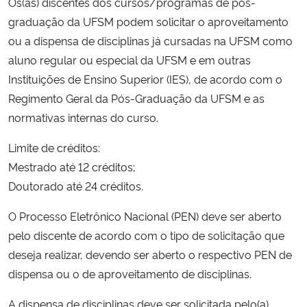
Os(as) discentes dos cursos/programas de pós-
Ministério da Cidadania
graduação da UFSM podem solicitar o aproveitamento
ou a dispensa de disciplinas já cursadas na UFSM como
Ministério da Saúde
aluno regular ou especial da UFSM e em outras
Instituições de Ensino Superior (IES), de acordo com o
Ministério de Minas e Energia
Regimento Geral da Pós-Graduação da UFSM e as
normativas internas do curso.
Ministério da Ciência, Tecnologia, Inovações e Comunicações
Limite de créditos:
Ministério do Meio Ambiente
Mestrado até 12 créditos;
Doutorado até 24 créditos.
Ministério do Turismo
O Processo Eletrônico Nacional (PEN) deve ser aberto
Ministério do Desenvolvimento Regional
pelo discente de acordo com o tipo de solicitação que
deseja realizar, devendo ser aberto o respectivo PEN de
Controladoria-Geral da União
dispensa ou o de aproveitamento de disciplinas.
A dispensa de disciplinas deve ser solicitada pelo(a)
Ministério da Mulher, da Família e dos Direitos Humanos