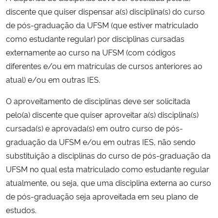
discente que quiser dispensar a(s) disciplina(s) do curso
Secretaria-Geral
de pós-graduação da UFSM (que estiver matriculado
como estudante regular) por disciplinas cursadas
Secretaria de Governo
externamente ao curso na UFSM (com códigos
diferentes e/ou em matrículas de cursos anteriores ao
Gabinete de Segurança Institucional
atual) e/ou em outras IES.
O aproveitamento de disciplinas deve ser solicitada
Advocacia-Geral da União
pelo(a) discente que quiser aproveitar a(s) disciplina(s)
Banco Central do Brasil
cursada(s) e aprovada(s) em outro curso de pós-
graduação da UFSM e/ou em outras IES, não sendo
Planalto
substituição a disciplinas do curso de pós-graduação da
UFSM no qual esta matriculado como estudante regular
atualmente, ou seja, que uma disciplina externa ao curso
de pós-graduação seja aproveitada em seu plano de
estudos.