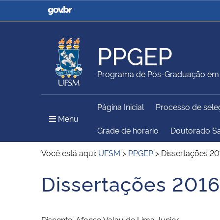
Casa Civil
Ministério da Justiça e
Segurança Pública
PPGEP
Ministério da Agricultura,
Ministério da Educação
Programa de Pós-Graduação em 
Pecuária e Abastecimento
Página Inicial
Processo de sele
Ministério do Meio Ambiente
Ministério do Turismo
Menu Principal do Sítio
Menu
Grade de horário
Doutorado S
Você está aqui:
UFSM
>
PPGEP
>
Dissertações 20
Secretaria de Governo
Gabinete de Segurança
Dissertações 2016
Início do conteúdo
Institucional
Discente: Afonso Valau de Lima Junior