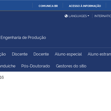
COMUNICA BR
ACESSO À INFORMAÇÃO
Ministério da Defesa
Ministério das Relações
Mini
IR
LANGUAGES
INTERNATI
Exteriores
PARA
O
Ministério da Cidadania
Ministério da Saúde
Mini
CONTEÚDO
Engenharia de Produção
ção
Discente
Docente
Aluno especial
Aluno estran
Ministério do
Controladoria-Geral da
Mini
Desenvolvimento Regional
União
Famí
anduíche
Pós-Doutorado
Gestores do sítio
Hum
16
Advocacia-Geral da União
Banco Central do Brasil
Plan