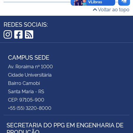
Voltar ao topo
Secretaria-Geral
REDES SOCIAIS:
Secretaria de Governo
Instagram
Facebook
RSS
Gabinete de Segurança Institucional
CAMPUS SEDE
Advocacia-Geral da União
Av. Roraima nº 1000
Cidade Universitária
Banco Central do Brasil
Bairro Camobi
Santa Maria - RS
Planalto
CEP: 97105-900
+55 (55) 3220-8000
SECRETARIA DO PPG EM ENGENHARIA DE
PRODUÇÃO