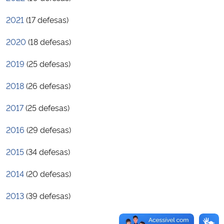
Ministério da Cidadania
2021
(17 defesas)
Ministério da Saúde
2020
(18 defesas)
Ministério de Minas e Energia
2019
(25 defesas)
2018
(26 defesas)
Ministério da Ciência, Tecnologia, Inovações e Comunicações
2017
(25 defesas)
Ministério do Meio Ambiente
2016
(29 defesas)
Ministério do Turismo
2015
(34 defesas)
Ministério do Desenvolvimento Regional
2014
(20 defesas)
Controladoria-Geral da União
2013
(39 defesas)
Ministério da Mulher, da Família e dos Direitos Humanos