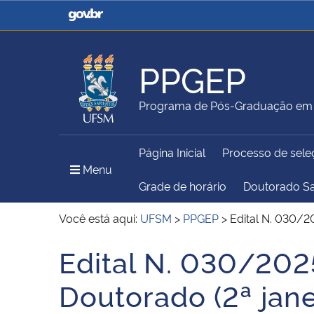
Casa Civil
Ministério da Justiça e
Segurança Pública
PPGEP
Ministério da Agricultura,
Ministério da Educação
Programa de Pós-Graduação em 
Pecuária e Abastecimento
Página Inicial
Processo de sele
Ministério do Meio Ambiente
Ministério do Turismo
Menu Principal do Sítio
Menu
Grade de horário
Doutorado S
Você está aqui:
UFSM
>
PPGEP
>
Edital N. 030/2
Secretaria de Governo
Gabinete de Segurança
Edital N. 030/202
Início do conteúdo
Institucional
Doutorado (2ª jan