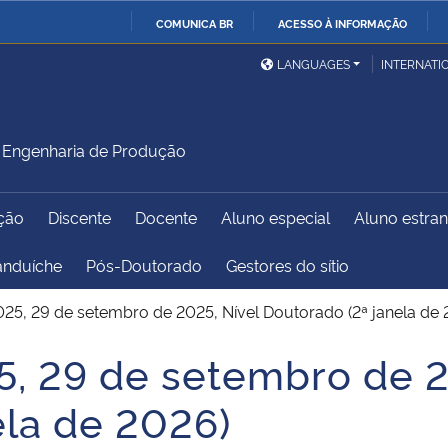
COMUNICA BR
ACESSO À INFORMAÇÃO
Ministério da Defesa
Ministério das Relações
Mini
IR
LANGUAGES
INTERNATI
Exteriores
PARA
O
Ministério da Cidadania
Ministério da Saúde
Mini
CONTEÚDO
Engenharia de Produção
ção
Discente
Docente
Aluno especial
Aluno estran
Ministério do
Controladoria-Geral da
Mini
Desenvolvimento Regional
União
Famí
anduíche
Pós-Doutorado
Gestores do sítio
Hum
025, 29 de setembro de 2025, Nível Doutorado (2ª janela de 
Advocacia-Geral da União
Banco Central do Brasil
Plan
5, 29 de setembro de 2
ela de 2026)