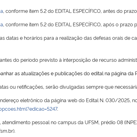
sa
, conforme item 5.2 do EDITAL ESPECÍFICO, antes do praz
sa
, conforme item 5.2 do EDITAL ESPECÍFICO, após o prazo 
 datas e horários para a realização das defesas orais de ca
antes do período previsto à interposição de recurso administ
anhar as atualizações e publicações do edital na página da 
ratas ou retificações, serão divulgadas sempre que necessá
endereço eletrônico da página web do Edital N. 030/2025, n
/opcoes.html?edicao=5247
.
ico, atendimento pessoal no campus da UFSM, prédio 08 (INP
sm.br).