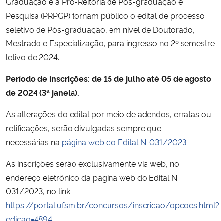
Graduação e a Pró-Reitoria de Pós-graduação e
Ministério da Cidadania
Pesquisa (PRPGP) tornam público o edital de processo
seletivo de Pós-graduação, em nível de Doutorado,
Ministério da Saúde
Mestrado e Especialização, para ingresso no 2º semestre
letivo de 2024.
Ministério de Minas e Energia
Período de inscrições: de 15 de julho até 05 de agosto
Ministério da Ciência, Tecnologia, Inovações e Comunicações
de 2024 (3ª janela).
As alterações do edital por meio de adendos, erratas ou
Ministério do Meio Ambiente
retificações, serão divulgadas sempre que
Ministério do Turismo
necessárias na
página web do Edital N. 031/2023
.
As inscrições serão exclusivamente via web, no
Ministério do Desenvolvimento Regional
endereço eletrônico da página web do Edital N.
031/2023, no link
Controladoria-Geral da União
https://portal.ufsm.br/concursos/inscricao/opcoes.html?
edicao=4894
.
Ministério da Mulher, da Família e dos Direitos Humanos