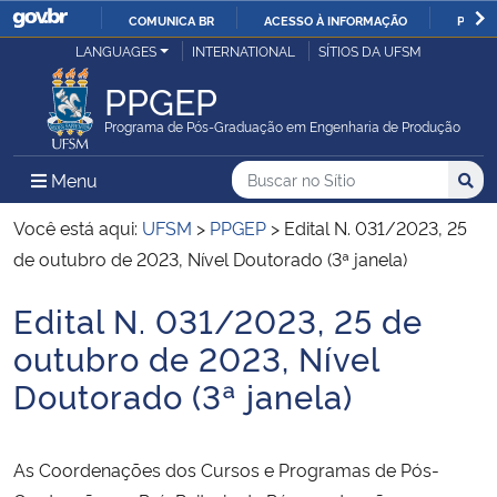
COMUNICA BR
ACESSO À INFORMAÇÃO
PARTI
Casa Civil
LANGUAGES
INTERNATIONAL
SÍTIOS DA UFSM
IR
PARA
PPGEP
Ministério da Justiça e Segurança Pública
O
Programa de Pós-Graduação em Engenharia de Produção
CONTEÚDO
Ministério da Defesa
Buscar no no Sítio
Busca
Busca:
Menu Principal do Sítio
Menu
Busc
Ministério das Relações Exteriores
Você está aqui:
UFSM
>
PPGEP
>
Edital N. 031/2023, 25
de outubro de 2023, Nível Doutorado (3ª janela)
Ministério da Economia
Edital N. 031/2023, 25 de
Início do conteúdo
Ministério da Infraestrutura
outubro de 2023, Nível
Doutorado (3ª janela)
Ministério da Agricultura, Pecuária e Abastecimento
Ministério da Educação
As Coordenações dos Cursos e Programas de Pós-