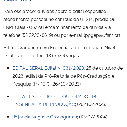
Para esclarecer dúvidas sobre o edital específico,
Secretaria-Geral
atendimento pessoal no campus da UFSM, prédio 08
(INPE) sala 2057 ou encaminhamento da dúvida via
Secretaria de Governo
telefone (55 3220-8619) ou por e-mail (ppgep@ufsm.br).
Gabinete de Segurança Institucional
A Pós-Graduação em Engenharia de Produção, Nível
Doutorado, ofertará 13 (treze) vagas.
Advocacia-Geral da União
EDITAL GERAL Edital N. 031/2023
, 25 de outubro de
Banco Central do Brasil
2023, edital da Pró-Reitoria de Pós-Graduação e
Pesquisa (PRPGP); (26/10/2023)
Planalto
EDITAL ESPECÍFICO – DOUTORADO EM
ENGENHARIA DE PRODUÇÃO
; (26/10/2023)
3ª janela: Vagas e Cronograma
; (12/07/2024)