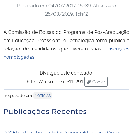
Publicado em
04/07/2017, 15h39
. Atualizado
Ministério da Cidadania
25/03/2019, 15h42
Ministério da Saúde
A Comissão de Bolsas do Programa de Pós-Graduação
Ministério de Minas e Energia
em Educação Profissional e Tecnológica torna pública a
relação de candidatos que tiveram suas
inscrições
Ministério da Ciência, Tecnologia, Inovações e Comunicações
homologadas
.
Ministério do Meio Ambiente
Divulgue este conteúdo:
https://ufsm.br/r-511-291
Copiar
Ministério do Turismo
para área de trans
Registrado em
NOTÍCIAS
Ministério do Desenvolvimento Regional
Publicações Recentes
Controladoria-Geral da União
Ministério da Mulher, da Família e dos Direitos Humanos
PPGEPT dá as boas-vindas à comunidade acadêmica