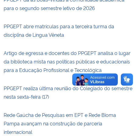
para o segundo semestre letivo de 2026
Secretaria-Geral
PPGEPT abre matrículas para a terceira turma da
Secretaria de Governo
disciplina de Língua Vêneta
Gabinete de Segurança Institucional
Artigo de egressa e docentes do PPGEPT analisa o lugar
da biblioteca mista nas políticas públicas e educacionais
Advocacia-Geral da União
para a Educação Profissional e Tecnológica
Banco Central do Brasil
PPGEPT realiza última reunião do Colegiado do semestre
Planalto
nesta sexta-feira (17)
Rede Gaúcha de Pesquisas em EPT e Rede Bioma
Pampa avançam na construção de parceria
internacional